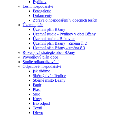
Pytlíkov
Lesní hospodářství
Fotogalerie
Dokumenty
Zpráva o hospodaření v obecních lesích
Územní plán
Územní plán Bžany
Územní studie - Pytlíkov v obci Bžany
Územní studie - Bukovice
Územní plán Bžany - Změna č. 2
Územní plán Bžany - změna č.3
Rozvojová strategie obce Bžany
Povodňový plán obce
Studie odkanalizování
Odpadové hospodářství
jak třídíme
Sběrný dvůr Teplice
Sběrné místo Bžany
Papír
Plast
Sklo
Kovy
Bio odpad
Textil
Dřevo