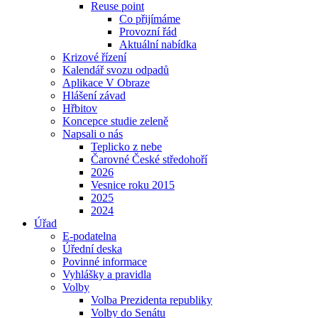
Reuse point
Co přijímáme
Provozní řád
Aktuální nabídka
Krizové řízení
Kalendář svozu odpadů
Aplikace V Obraze
Hlášení závad
Hřbitov
Koncepce studie zeleně
Napsali o nás
Teplicko z nebe
Čarovné České středohoří
2026
Vesnice roku 2015
2025
2024
Úřad
E-podatelna
Úřední deska
Povinné informace
Vyhlášky a pravidla
Volby
Volba Prezidenta republiky
Volby do Senátu