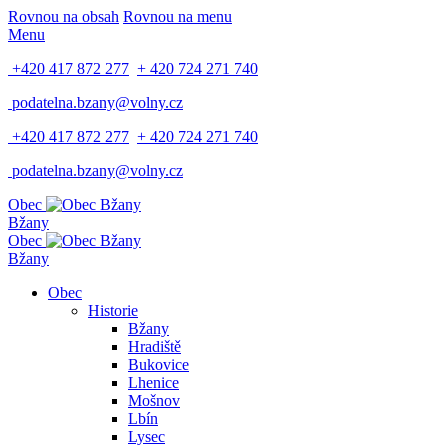
Rovnou na obsah
Rovnou na menu
Menu
+420 417 872 277
+ 420 724 271 740
podatelna.bzany@volny.cz
+420 417 872 277
+ 420 724 271 740
podatelna.bzany@volny.cz
Obec
Bžany
Obec
Bžany
Obec
Historie
Bžany
Hradiště
Bukovice
Lhenice
Mošnov
Lbín
Lysec