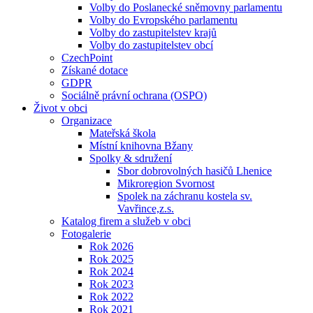
Volby do Poslanecké sněmovny parlamentu
Volby do Evropského parlamentu
Volby do zastupitelstev krajů
Volby do zastupitelstev obcí
CzechPoint
Získané dotace
GDPR
Sociálně právní ochrana (OSPO)
Život v obci
Organizace
Mateřská škola
Místní knihovna Bžany
Spolky & sdružení
Sbor dobrovolných hasičů Lhenice
Mikroregion Svornost
Spolek na záchranu kostela sv.
Vavřince,z.s.
Katalog firem a služeb v obci
Fotogalerie
Rok 2026
Rok 2025
Rok 2024
Rok 2023
Rok 2022
Rok 2021