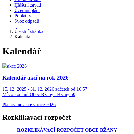
Hlášení závad
Územní plán
Poplatky
Svoz odpadů
Úvodní stránka
Kalendář
Kalendář
Kalendář akcí na rok 2026
15. 12. 2025 - 31. 12. 2026 začátek od 16:57
Místo konání:
Obec Bžany - Bžany 50
Plánované akce v roce 2026
Rozklikávací rozpočet
ROZKLIKÁVACÍ ROZPOČET OBCE BŽANY