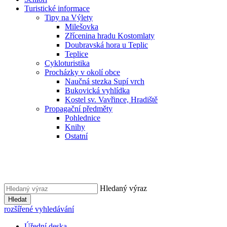
Turistické informace
Tipy na Výlety
Milešovka
Zřícenina hradu Kostomlaty
Doubravská hora u Teplic
Teplice
Cykloturistika
Procházky v okolí obce
Naučná stezka Supí vrch
Bukovická vyhlídka
Kostel sv. Vavřince, Hradiště
Propagační předměty
Pohlednice
Knihy
Ostatní
Hledaný výraz
Hledat
rozšířené vyhledávání
Úřední deska