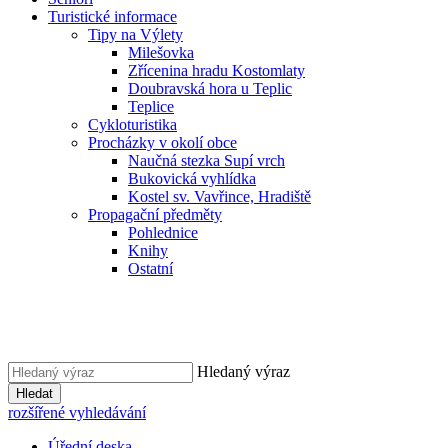
Turistické informace
Tipy na Výlety
Milešovka
Zřícenina hradu Kostomlaty
Doubravská hora u Teplic
Teplice
Cykloturistika
Procházky v okolí obce
Naučná stezka Supí vrch
Bukovická vyhlídka
Kostel sv. Vavřince, Hradiště
Propagační předměty
Pohlednice
Knihy
Ostatní
Hledaný výraz
Hledat
rozšířené vyhledávání
Úřední deska