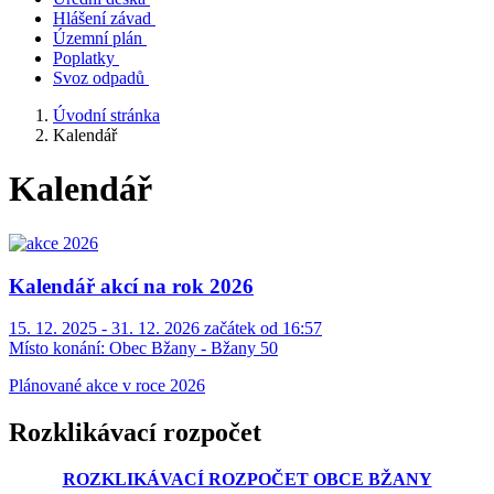
Hlášení závad
Územní plán
Poplatky
Svoz odpadů
Úvodní stránka
Kalendář
Kalendář
Kalendář akcí na rok 2026
15. 12. 2025 - 31. 12. 2026 začátek od 16:57
Místo konání:
Obec Bžany - Bžany 50
Plánované akce v roce 2026
Rozklikávací rozpočet
ROZKLIKÁVACÍ ROZPOČET OBCE BŽANY