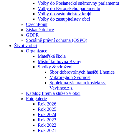
Volby do Poslanecké sněmovny parlamentu
Volby do Evropského parlamentu
Volby do zastupitelstev krajů
Volby do zastupitelstev obcí
CzechPoint
Získané dotace
GDPR
Sociálně právní ochrana (OSPO)
Život v obci
Organizace
Mateřská škola
Místní knihovna Bžany
Spolky & sdružení
Sbor dobrovolných hasičů Lhenice
Mikroregion Svornost
Spolek na záchranu kostela sv.
Vavřince,z.s.
Katalog firem a služeb v obci
Fotogalerie
Rok 2026
Rok 2025
Rok 2024
Rok 2023
Rok 2022
Rok 2021