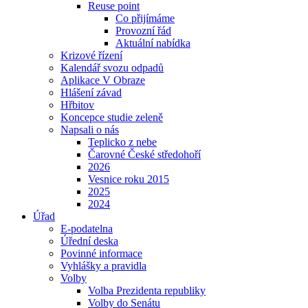
Reuse point
Co přijímáme
Provozní řád
Aktuální nabídka
Krizové řízení
Kalendář svozu odpadů
Aplikace V Obraze
Hlášení závad
Hřbitov
Koncepce studie zeleně
Napsali o nás
Teplicko z nebe
Čarovné České středohoří
2026
Vesnice roku 2015
2025
2024
Úřad
E-podatelna
Úřední deska
Povinné informace
Vyhlášky a pravidla
Volby
Volba Prezidenta republiky
Volby do Senátu