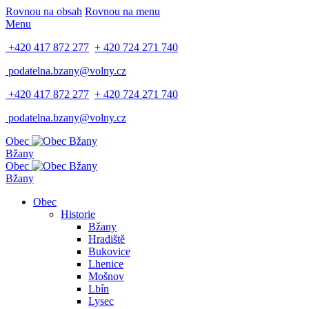
Rovnou na obsah
Rovnou na menu
Menu
+420 417 872 277
+ 420 724 271 740
podatelna.bzany@volny.cz
+420 417 872 277
+ 420 724 271 740
podatelna.bzany@volny.cz
Obec
Bžany
Obec
Bžany
Obec
Historie
Bžany
Hradiště
Bukovice
Lhenice
Mošnov
Lbín
Lysec