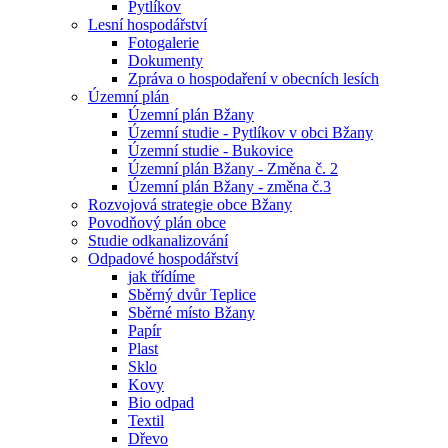
Pytlíkov
Lesní hospodářství
Fotogalerie
Dokumenty
Zpráva o hospodaření v obecních lesích
Územní plán
Územní plán Bžany
Územní studie - Pytlíkov v obci Bžany
Územní studie - Bukovice
Územní plán Bžany - Změna č. 2
Územní plán Bžany - změna č.3
Rozvojová strategie obce Bžany
Povodňový plán obce
Studie odkanalizování
Odpadové hospodářství
jak třídíme
Sběrný dvůr Teplice
Sběrné místo Bžany
Papír
Plast
Sklo
Kovy
Bio odpad
Textil
Dřevo