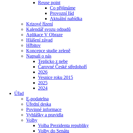
Reuse point
Co přijímáme
Provozní řád
Aktuální nabídka
Krizové řízení
Kalendář svozu odpadů
Aplikace V Obraze
Hlášení závad
Hřbitov
Koncepce studie zeleně
Napsali o nás
Teplicko z nebe
Čarovné České středohoří
2026
Vesnice roku 2015
2025
2024
Úřad
E-podatelna
Úřední deska
Povinné informace
Vyhlášky a pravidla
Volby
Volba Prezidenta republiky
Volby do Senátu