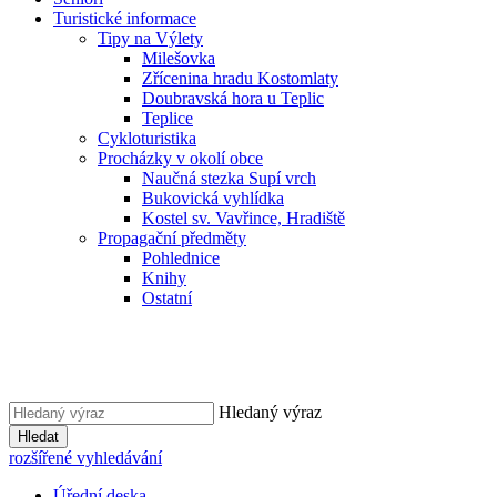
Turistické informace
Tipy na Výlety
Milešovka
Zřícenina hradu Kostomlaty
Doubravská hora u Teplic
Teplice
Cykloturistika
Procházky v okolí obce
Naučná stezka Supí vrch
Bukovická vyhlídka
Kostel sv. Vavřince, Hradiště
Propagační předměty
Pohlednice
Knihy
Ostatní
Hledaný výraz
Hledat
rozšířené vyhledávání
Úřední deska