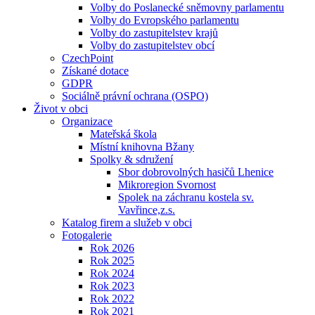
Volby do Poslanecké sněmovny parlamentu
Volby do Evropského parlamentu
Volby do zastupitelstev krajů
Volby do zastupitelstev obcí
CzechPoint
Získané dotace
GDPR
Sociálně právní ochrana (OSPO)
Život v obci
Organizace
Mateřská škola
Místní knihovna Bžany
Spolky & sdružení
Sbor dobrovolných hasičů Lhenice
Mikroregion Svornost
Spolek na záchranu kostela sv.
Vavřince,z.s.
Katalog firem a služeb v obci
Fotogalerie
Rok 2026
Rok 2025
Rok 2024
Rok 2023
Rok 2022
Rok 2021