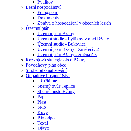
Pytlíkov
Lesní hospodářství
Fotogalerie
Dokumenty
Zpráva o hospodaření v obecních lesích
Územní plán
Územní plán Bžany
Územní studie - Pytlíkov v obci Bžany
Územní studie - Bukovice
Územní plán Bžany - Změna č. 2
Územní plán Bžany - změna č.3
Rozvojová strategie obce Bžany
Povodňový plán obce
Studie odkanalizování
Odpadové hospodářství
jak třídíme
Sběrný dvůr Teplice
Sběrné místo Bžany
Papír
Plast
Sklo
Kovy
Bio odpad
Textil
Dřevo