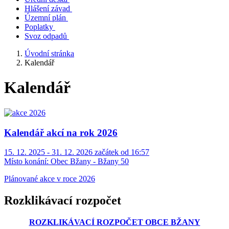
Hlášení závad
Územní plán
Poplatky
Svoz odpadů
Úvodní stránka
Kalendář
Kalendář
Kalendář akcí na rok 2026
15. 12. 2025 - 31. 12. 2026 začátek od 16:57
Místo konání:
Obec Bžany - Bžany 50
Plánované akce v roce 2026
Rozklikávací rozpočet
ROZKLIKÁVACÍ ROZPOČET OBCE BŽANY