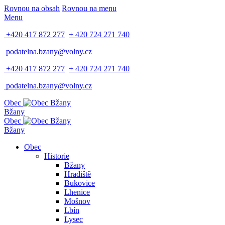
Rovnou na obsah
Rovnou na menu
Menu
+420 417 872 277
+ 420 724 271 740
podatelna.bzany@volny.cz
+420 417 872 277
+ 420 724 271 740
podatelna.bzany@volny.cz
Obec
Bžany
Obec
Bžany
Obec
Historie
Bžany
Hradiště
Bukovice
Lhenice
Mošnov
Lbín
Lysec