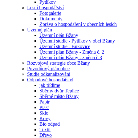
Pytlíkov
Lesní hospodářství
Fotogalerie
Dokumenty
Zpráva o hospodaření v obecních lesích
Územní plán
Územní plán Bžany
Územní studie - Pytlíkov v obci Bžany
Územní studie - Bukovice
Územní plán Bžany - Změna č. 2
Územní plán Bžany - změna č.3
Rozvojová strategie obce Bžany
Povodňový plán obce
Studie odkanalizování
Odpadové hospodářství
jak třídíme
Sběrný dvůr Teplice
Sběrné místo Bžany
Papír
Plast
Sklo
Kovy
Bio odpad
Textil
Dřevo