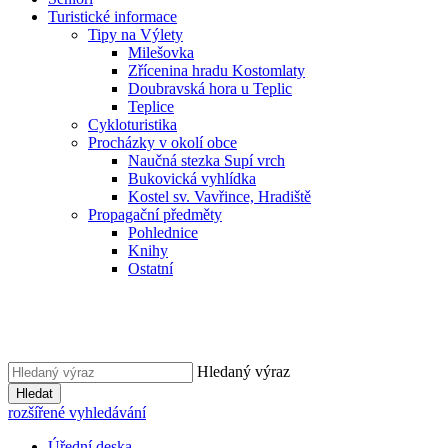
Turistické informace
Tipy na Výlety
Milešovka
Zřícenina hradu Kostomlaty
Doubravská hora u Teplic
Teplice
Cykloturistika
Procházky v okolí obce
Naučná stezka Supí vrch
Bukovická vyhlídka
Kostel sv. Vavřince, Hradiště
Propagační předměty
Pohlednice
Knihy
Ostatní
Hledaný výraz
Hledat
rozšířené vyhledávání
Úřední deska