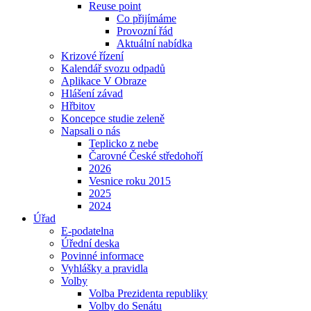
Reuse point
Co přijímáme
Provozní řád
Aktuální nabídka
Krizové řízení
Kalendář svozu odpadů
Aplikace V Obraze
Hlášení závad
Hřbitov
Koncepce studie zeleně
Napsali o nás
Teplicko z nebe
Čarovné České středohoří
2026
Vesnice roku 2015
2025
2024
Úřad
E-podatelna
Úřední deska
Povinné informace
Vyhlášky a pravidla
Volby
Volba Prezidenta republiky
Volby do Senátu