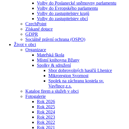
Volby do Poslanecké sněmovny parlamentu
Volby do Evropského parlamentu
Volby do zastupitelstev krajů
Volby do zastupitelstev obcí
CzechPoint
Získané dotace
GDPR
Sociálně právní ochrana (OSPO)
Život v obci
Organizace
Mateřská škola
Místní knihovna Bžany
Spolky & sdružení
Sbor dobrovolných hasičů Lhenice
Mikroregion Svornost
Spolek na záchranu kostela sv.
Vavřince,z.s.
Katalog firem a služeb v obci
Fotogalerie
Rok 2026
Rok 2025
Rok 2024
Rok 2023
Rok 2022
Rok 2021