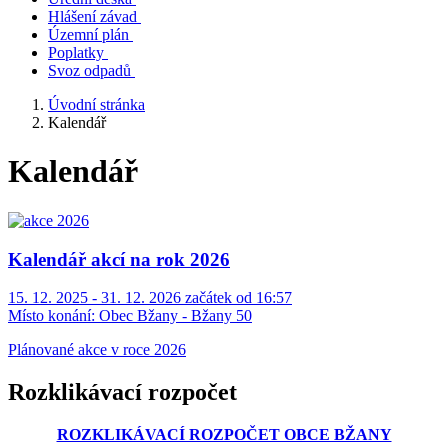
Hlášení závad
Územní plán
Poplatky
Svoz odpadů
Úvodní stránka
Kalendář
Kalendář
Kalendář akcí na rok 2026
15. 12. 2025 - 31. 12. 2026 začátek od 16:57
Místo konání:
Obec Bžany - Bžany 50
Plánované akce v roce 2026
Rozklikávací rozpočet
ROZKLIKÁVACÍ ROZPOČET OBCE BŽANY