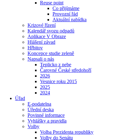
Reuse point
Co přijímáme
Provozní řád
Aktuální nabídka
Krizové řízení
Kalendář svozu odpadů
Aplikace V Obraze
Hlášení závad
Hřbitov
Koncepce studie zeleně
Napsali o nás
Teplicko z nebe
Čarovné České středohoří
2026
Vesnice roku 2015
2025
2024
Úřad
E-podatelna
Úřední deska
Povinné informace
Vyhlášky a pravidla
Volby
Volba Prezidenta republiky
Volby do Senátu