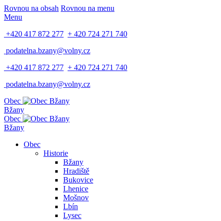
Rovnou na obsah
Rovnou na menu
Menu
+420 417 872 277
+ 420 724 271 740
podatelna.bzany@volny.cz
+420 417 872 277
+ 420 724 271 740
podatelna.bzany@volny.cz
Obec
Bžany
Obec
Bžany
Obec
Historie
Bžany
Hradiště
Bukovice
Lhenice
Mošnov
Lbín
Lysec