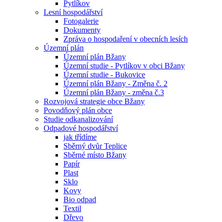
Pytlíkov
Lesní hospodářství
Fotogalerie
Dokumenty
Zpráva o hospodaření v obecních lesích
Územní plán
Územní plán Bžany
Územní studie - Pytlíkov v obci Bžany
Územní studie - Bukovice
Územní plán Bžany - Změna č. 2
Územní plán Bžany - změna č.3
Rozvojová strategie obce Bžany
Povodňový plán obce
Studie odkanalizování
Odpadové hospodářství
jak třídíme
Sběrný dvůr Teplice
Sběrné místo Bžany
Papír
Plast
Sklo
Kovy
Bio odpad
Textil
Dřevo