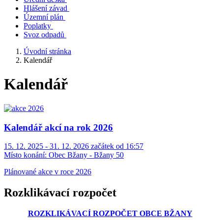
Hlášení závad
Územní plán
Poplatky
Svoz odpadů
Úvodní stránka
Kalendář
Kalendář
Kalendář akcí na rok 2026
15. 12. 2025 - 31. 12. 2026 začátek od 16:57
Místo konání:
Obec Bžany - Bžany 50
Plánované akce v roce 2026
Rozklikávací rozpočet
ROZKLIKÁVACÍ ROZPOČET OBCE BŽANY