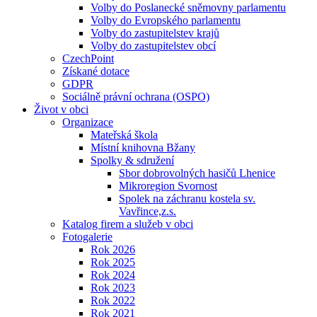
Volby do Poslanecké sněmovny parlamentu
Volby do Evropského parlamentu
Volby do zastupitelstev krajů
Volby do zastupitelstev obcí
CzechPoint
Získané dotace
GDPR
Sociálně právní ochrana (OSPO)
Život v obci
Organizace
Mateřská škola
Místní knihovna Bžany
Spolky & sdružení
Sbor dobrovolných hasičů Lhenice
Mikroregion Svornost
Spolek na záchranu kostela sv.
Vavřince,z.s.
Katalog firem a služeb v obci
Fotogalerie
Rok 2026
Rok 2025
Rok 2024
Rok 2023
Rok 2022
Rok 2021