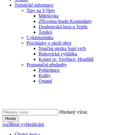
Turistické informace
Tipy na Výlety
Milešovka
Zřícenina hradu Kostomlaty
Doubravská hora u Teplic
Teplice
Cykloturistika
Procházky v okolí obce
Naučná stezka Supí vrch
Bukovická vyhlídka
Kostel sv. Vavřince, Hradiště
Propagační předměty
Pohlednice
Knihy
Ostatní
Hledaný výraz
Hledat
rozšířené vyhledávání
Úřední deska