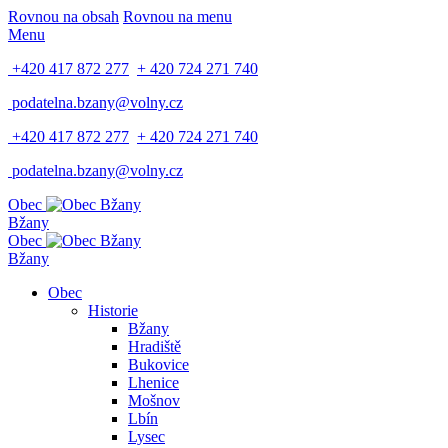
Rovnou na obsah
Rovnou na menu
Menu
+420 417 872 277
+ 420 724 271 740
podatelna.bzany@volny.cz
+420 417 872 277
+ 420 724 271 740
podatelna.bzany@volny.cz
Obec
Bžany
Obec
Bžany
Obec
Historie
Bžany
Hradiště
Bukovice
Lhenice
Mošnov
Lbín
Lysec