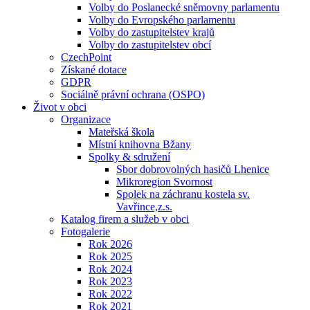
Volby do Poslanecké sněmovny parlamentu
Volby do Evropského parlamentu
Volby do zastupitelstev krajů
Volby do zastupitelstev obcí
CzechPoint
Získané dotace
GDPR
Sociálně právní ochrana (OSPO)
Život v obci
Organizace
Mateřská škola
Místní knihovna Bžany
Spolky & sdružení
Sbor dobrovolných hasičů Lhenice
Mikroregion Svornost
Spolek na záchranu kostela sv.
Vavřince,z.s.
Katalog firem a služeb v obci
Fotogalerie
Rok 2026
Rok 2025
Rok 2024
Rok 2023
Rok 2022
Rok 2021