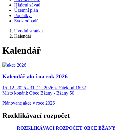
Hlášení závad
Územní plán
Poplatky
Svoz odpadů
Úvodní stránka
Kalendář
Kalendář
Kalendář akcí na rok 2026
15. 12. 2025 - 31. 12. 2026 začátek od 16:57
Místo konání:
Obec Bžany - Bžany 50
Plánované akce v roce 2026
Rozklikávací rozpočet
ROZKLIKÁVACÍ ROZPOČET OBCE BŽANY