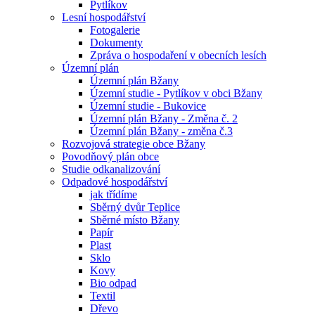
Pytlíkov
Lesní hospodářství
Fotogalerie
Dokumenty
Zpráva o hospodaření v obecních lesích
Územní plán
Územní plán Bžany
Územní studie - Pytlíkov v obci Bžany
Územní studie - Bukovice
Územní plán Bžany - Změna č. 2
Územní plán Bžany - změna č.3
Rozvojová strategie obce Bžany
Povodňový plán obce
Studie odkanalizování
Odpadové hospodářství
jak třídíme
Sběrný dvůr Teplice
Sběrné místo Bžany
Papír
Plast
Sklo
Kovy
Bio odpad
Textil
Dřevo