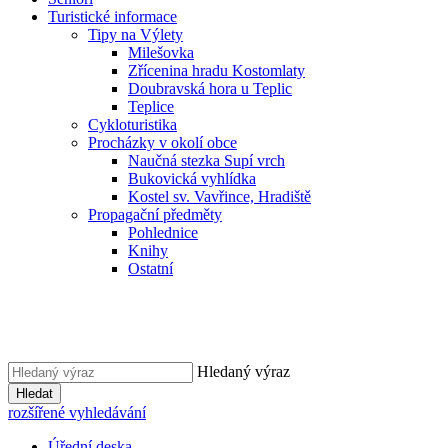
Turistické informace
Tipy na Výlety
Milešovka
Zřícenina hradu Kostomlaty
Doubravská hora u Teplic
Teplice
Cykloturistika
Procházky v okolí obce
Naučná stezka Supí vrch
Bukovická vyhlídka
Kostel sv. Vavřince, Hradiště
Propagační předměty
Pohlednice
Knihy
Ostatní
Hledaný výraz
Hledat
rozšířené vyhledávání
Úřední deska