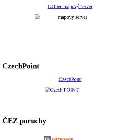
GObec mapový server
CzechPoint
CzechPoint
ČEZ poruchy