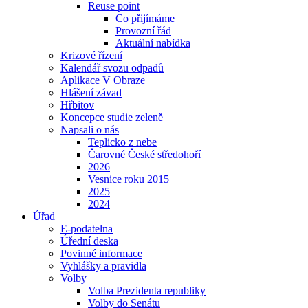
Reuse point
Co přijímáme
Provozní řád
Aktuální nabídka
Krizové řízení
Kalendář svozu odpadů
Aplikace V Obraze
Hlášení závad
Hřbitov
Koncepce studie zeleně
Napsali o nás
Teplicko z nebe
Čarovné České středohoří
2026
Vesnice roku 2015
2025
2024
Úřad
E-podatelna
Úřední deska
Povinné informace
Vyhlášky a pravidla
Volby
Volba Prezidenta republiky
Volby do Senátu