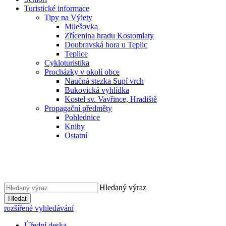
Turistické informace
Tipy na Výlety
Milešovka
Zřícenina hradu Kostomlaty
Doubravská hora u Teplic
Teplice
Cykloturistika
Procházky v okolí obce
Naučná stezka Supí vrch
Bukovická vyhlídka
Kostel sv. Vavřince, Hradiště
Propagační předměty
Pohlednice
Knihy
Ostatní
Hledaný výraz
Hledat
rozšířené vyhledávání
Úřední deska