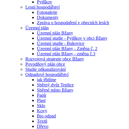
Pytlíkov
Lesní hospodářství
Fotogalerie
Dokumenty
Zpráva o hospodaření v obecních lesích
Územní plán
Územní plán Bžany
Územní studie - Pytlíkov v obci Bžany
Územní studie - Bukovice
Územní plán Bžany - Změna č. 2
Územní plán Bžany - změna č.3
Rozvojová strategie obce Bžany
Povodňový plán obce
Studie odkanalizování
Odpadové hospodářství
jak třídíme
Sběrný dvůr Teplice
Sběrné místo Bžany
Papír
Plast
Sklo
Kovy
Bio odpad
Textil
Dřevo