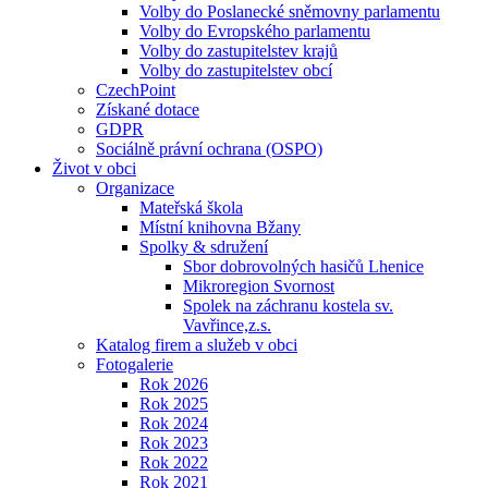
Volby do Poslanecké sněmovny parlamentu
Volby do Evropského parlamentu
Volby do zastupitelstev krajů
Volby do zastupitelstev obcí
CzechPoint
Získané dotace
GDPR
Sociálně právní ochrana (OSPO)
Život v obci
Organizace
Mateřská škola
Místní knihovna Bžany
Spolky & sdružení
Sbor dobrovolných hasičů Lhenice
Mikroregion Svornost
Spolek na záchranu kostela sv.
Vavřince,z.s.
Katalog firem a služeb v obci
Fotogalerie
Rok 2026
Rok 2025
Rok 2024
Rok 2023
Rok 2022
Rok 2021