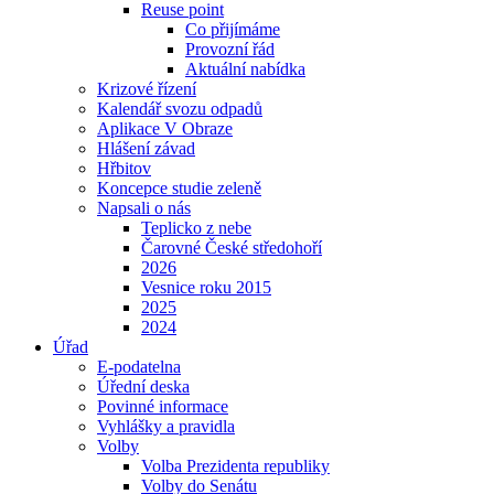
Reuse point
Co přijímáme
Provozní řád
Aktuální nabídka
Krizové řízení
Kalendář svozu odpadů
Aplikace V Obraze
Hlášení závad
Hřbitov
Koncepce studie zeleně
Napsali o nás
Teplicko z nebe
Čarovné České středohoří
2026
Vesnice roku 2015
2025
2024
Úřad
E-podatelna
Úřední deska
Povinné informace
Vyhlášky a pravidla
Volby
Volba Prezidenta republiky
Volby do Senátu