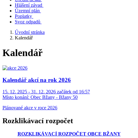
Hlášení závad
Územní plán
Poplatky
Svoz odpadů
Úvodní stránka
Kalendář
Kalendář
Kalendář akcí na rok 2026
15. 12. 2025 - 31. 12. 2026 začátek od 16:57
Místo konání:
Obec Bžany - Bžany 50
Plánované akce v roce 2026
Rozklikávací rozpočet
ROZKLIKÁVACÍ ROZPOČET OBCE BŽANY