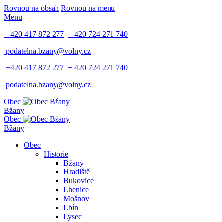
Rovnou na obsah
Rovnou na menu
Menu
+420 417 872 277
+ 420 724 271 740
podatelna.bzany@volny.cz
+420 417 872 277
+ 420 724 271 740
podatelna.bzany@volny.cz
Obec
Bžany
Obec
Bžany
Obec
Historie
Bžany
Hradiště
Bukovice
Lhenice
Mošnov
Lbín
Lysec