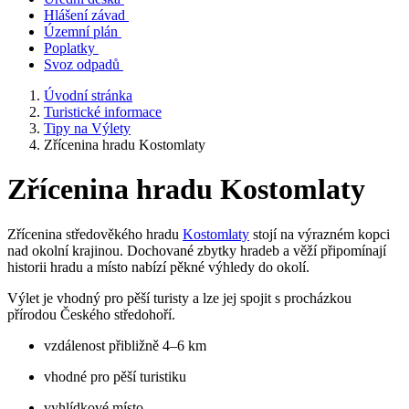
Hlášení závad
Územní plán
Poplatky
Svoz odpadů
Úvodní stránka
Turistické informace
Tipy na Výlety
Zřícenina hradu Kostomlaty
Zřícenina hradu Kostomlaty
Zřícenina středověkého hradu
Kostomlaty
stojí na výrazném kopci
nad okolní krajinou. Dochované zbytky hradeb a věží připomínají
historii hradu a místo nabízí pěkné výhledy do okolí.
Výlet je vhodný pro pěší turisty a lze jej spojit s procházkou
přírodou Českého středohoří.
vzdálenost přibližně 4–6 km
vhodné pro pěší turistiku
vyhlídkové místo