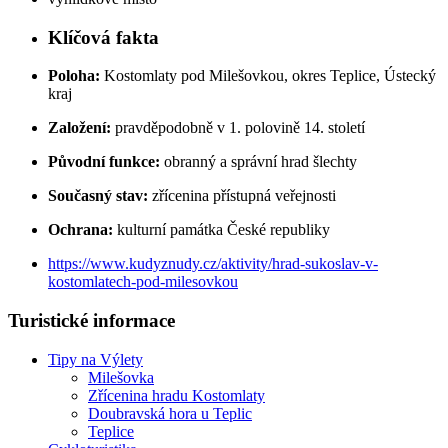
Klíčová fakta
Poloha:
Kostomlaty pod Milešovkou, okres Teplice, Ústecký
kraj
Založení:
pravděpodobně v 1. polovině 14. století
Původní funkce:
obranný a správní hrad šlechty
Současný stav:
zřícenina přístupná veřejnosti
Ochrana:
kulturní památka České republiky
https://www.kudyznudy.cz/aktivity/hrad-sukoslav-v-
kostomlatech-pod-milesovkou
Turistické informace
Tipy na Výlety
Milešovka
Zřícenina hradu Kostomlaty
Doubravská hora u Teplic
Teplice