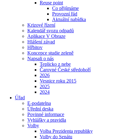
Reuse point
Co přijímáme
Provozní řád
Aktuální nabídka
Krizové řízení
Kalendář svozu odpadů
Aplikace V Obraze
Hlášení závad
Hřbitov
Koncepce studie zeleně
Napsali o nás
Teplicko z nebe
Čarovné České středohoří
2026
Vesnice roku 2015
2025
2024
Úřad
E-podatelna
Úřední deska
Povinné informace
Vyhlášky a pravidla
Volby
Volba Prezidenta republiky
Volby do Senátu