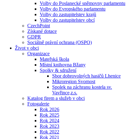
Volby do Poslanecké sněmovny parlamentu
Volby do Evropského parlamentu
Volby do zastupitelstev krajů
Volby do zastupitelstev obcí
CzechPoint
Získané dotace
GDPR
Sociálně právní ochrana (OSPO)
Život v obci
Organizace
Mateřská škola
Místní knihovna Bžany
Spolky & sdružení
Sbor dobrovolných hasičů Lhenice
Mikroregion Svornost
Spolek na záchranu kostela sv.
Vavřince,z.s.
Katalog firem a služeb v obci
Fotogalerie
Rok 2026
Rok 2025
Rok 2024
Rok 2023
Rok 2022
Rok 2021