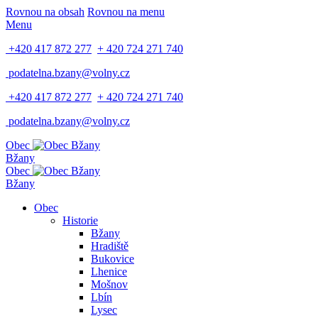
Rovnou na obsah
Rovnou na menu
Menu
+420 417 872 277
+ 420 724 271 740
podatelna.bzany@volny.cz
+420 417 872 277
+ 420 724 271 740
podatelna.bzany@volny.cz
Obec
Bžany
Obec
Bžany
Obec
Historie
Bžany
Hradiště
Bukovice
Lhenice
Mošnov
Lbín
Lysec