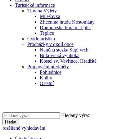
Turistické informace
Tipy na Výlety
Milešovka
Zřícenina hradu Kostomlaty
Doubravská hora u Teplic
Teplice
Cykloturistika
Procházky v okolí obce
Naučná stezka Supí vrch
Bukovická vyhlídka
Kostel sv. Vavřince, Hradiště
Propagační předměty
Pohlednice
Knihy
Ostatní
Hledaný výraz
Hledat
rozšířené vyhledávání
Úřední deska