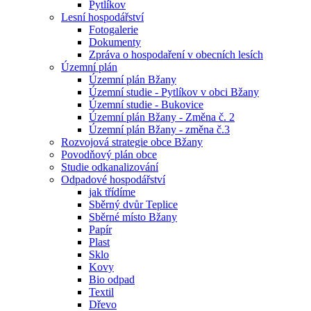
Pytlíkov
Lesní hospodářství
Fotogalerie
Dokumenty
Zpráva o hospodaření v obecních lesích
Územní plán
Územní plán Bžany
Územní studie - Pytlíkov v obci Bžany
Územní studie - Bukovice
Územní plán Bžany - Změna č. 2
Územní plán Bžany - změna č.3
Rozvojová strategie obce Bžany
Povodňový plán obce
Studie odkanalizování
Odpadové hospodářství
jak třídíme
Sběrný dvůr Teplice
Sběrné místo Bžany
Papír
Plast
Sklo
Kovy
Bio odpad
Textil
Dřevo