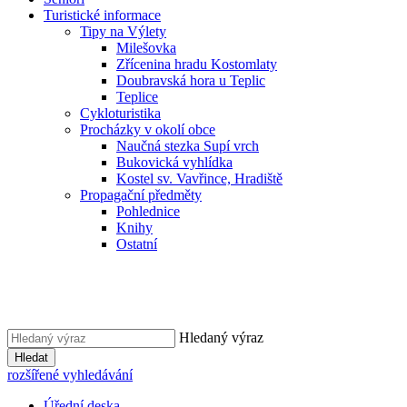
Turistické informace
Tipy na Výlety
Milešovka
Zřícenina hradu Kostomlaty
Doubravská hora u Teplic
Teplice
Cykloturistika
Procházky v okolí obce
Naučná stezka Supí vrch
Bukovická vyhlídka
Kostel sv. Vavřince, Hradiště
Propagační předměty
Pohlednice
Knihy
Ostatní
Hledaný výraz
Hledat
rozšířené vyhledávání
Úřední deska