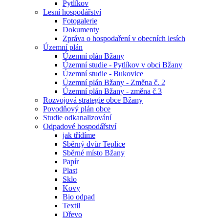
Pytlíkov
Lesní hospodářství
Fotogalerie
Dokumenty
Zpráva o hospodaření v obecních lesích
Územní plán
Územní plán Bžany
Územní studie - Pytlíkov v obci Bžany
Územní studie - Bukovice
Územní plán Bžany - Změna č. 2
Územní plán Bžany - změna č.3
Rozvojová strategie obce Bžany
Povodňový plán obce
Studie odkanalizování
Odpadové hospodářství
jak třídíme
Sběrný dvůr Teplice
Sběrné místo Bžany
Papír
Plast
Sklo
Kovy
Bio odpad
Textil
Dřevo