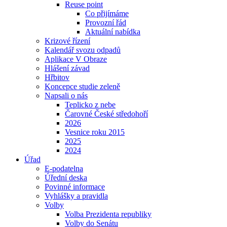
Reuse point
Co přijímáme
Provozní řád
Aktuální nabídka
Krizové řízení
Kalendář svozu odpadů
Aplikace V Obraze
Hlášení závad
Hřbitov
Koncepce studie zeleně
Napsali o nás
Teplicko z nebe
Čarovné České středohoří
2026
Vesnice roku 2015
2025
2024
Úřad
E-podatelna
Úřední deska
Povinné informace
Vyhlášky a pravidla
Volby
Volba Prezidenta republiky
Volby do Senátu