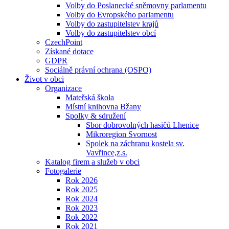
Volby do Poslanecké sněmovny parlamentu
Volby do Evropského parlamentu
Volby do zastupitelstev krajů
Volby do zastupitelstev obcí
CzechPoint
Získané dotace
GDPR
Sociálně právní ochrana (OSPO)
Život v obci
Organizace
Mateřská škola
Místní knihovna Bžany
Spolky & sdružení
Sbor dobrovolných hasičů Lhenice
Mikroregion Svornost
Spolek na záchranu kostela sv.
Vavřince,z.s.
Katalog firem a služeb v obci
Fotogalerie
Rok 2026
Rok 2025
Rok 2024
Rok 2023
Rok 2022
Rok 2021