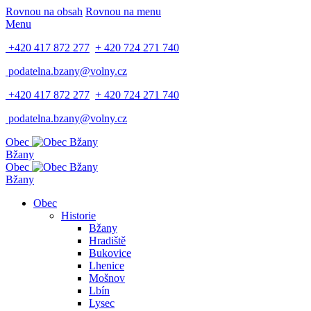
Rovnou na obsah
Rovnou na menu
Menu
+420 417 872 277
+ 420 724 271 740
podatelna.bzany@volny.cz
+420 417 872 277
+ 420 724 271 740
podatelna.bzany@volny.cz
Obec
Bžany
Obec
Bžany
Obec
Historie
Bžany
Hradiště
Bukovice
Lhenice
Mošnov
Lbín
Lysec