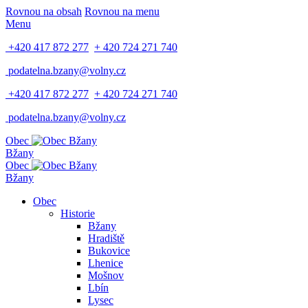
Rovnou na obsah
Rovnou na menu
Menu
+420 417 872 277
+ 420 724 271 740
podatelna.bzany@volny.cz
+420 417 872 277
+ 420 724 271 740
podatelna.bzany@volny.cz
Obec
Bžany
Obec
Bžany
Obec
Historie
Bžany
Hradiště
Bukovice
Lhenice
Mošnov
Lbín
Lysec