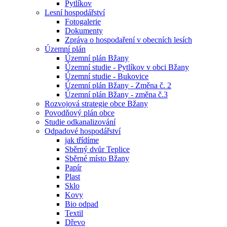
Pytlíkov
Lesní hospodářství
Fotogalerie
Dokumenty
Zpráva o hospodaření v obecních lesích
Územní plán
Územní plán Bžany
Územní studie - Pytlíkov v obci Bžany
Územní studie - Bukovice
Územní plán Bžany - Změna č. 2
Územní plán Bžany - změna č.3
Rozvojová strategie obce Bžany
Povodňový plán obce
Studie odkanalizování
Odpadové hospodářství
jak třídíme
Sběrný dvůr Teplice
Sběrné místo Bžany
Papír
Plast
Sklo
Kovy
Bio odpad
Textil
Dřevo