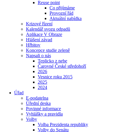
Reuse point
Co přijímáme
Provozní řád
Aktuální nabídka
Krizové řízení
Kalendář svozu odpadů
Aplikace V Obraze
Hlášení závad
Hřbitov
Koncepce studie zeleně
Napsali o nás
Teplicko z nebe
Čarovné České středohoří
2026
Vesnice roku 2015
2025
2024
Úřad
E-podatelna
Úřední deska
Povinné informace
Vyhlášky a pravidla
Volby
Volba Prezidenta republiky
Volby do Senátu