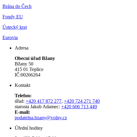
Brána do Čech
Fondy EU
Ústecký kraj
Eurovia
Adresa
Obecní úřad Bžany
Bžany 50
415 01 Teplice
IČ:00266264
Kontakt
Telefon:
úřad:
+420 417 872 277
,
+420 724 271 740
starosta Jakub Adamec:
+420 606 713 449
E-mail:
podatelna.bzany@volny.cz
Úřední hodiny