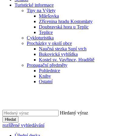
Turistické informace
Tipy na Výlety
Milešovka
Zřícenina hradu Kostomlaty
Doubravská hora u Teplic
Teplice
Cykloturistika
Procházky v okolí obce
Naučná stezka Supí vrch
Bukovická vyhlídka
Kostel sv. Vavřince, Hradiště
Propagační předměty
Pohlednice
Knihy
Ostatní
Hledaný výraz
Hledat
rozšířené vyhledávání
Úřední deska