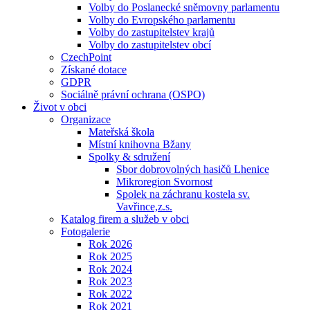
Volby do Poslanecké sněmovny parlamentu
Volby do Evropského parlamentu
Volby do zastupitelstev krajů
Volby do zastupitelstev obcí
CzechPoint
Získané dotace
GDPR
Sociálně právní ochrana (OSPO)
Život v obci
Organizace
Mateřská škola
Místní knihovna Bžany
Spolky & sdružení
Sbor dobrovolných hasičů Lhenice
Mikroregion Svornost
Spolek na záchranu kostela sv.
Vavřince,z.s.
Katalog firem a služeb v obci
Fotogalerie
Rok 2026
Rok 2025
Rok 2024
Rok 2023
Rok 2022
Rok 2021