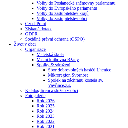
Volby do Poslanecké sněmovny parlamentu
Volby do Evropského parlamentu
Volby do zastupitelstev krajů
Volby do zastupitelstev obcí
CzechPoint
Získané dotace
GDPR
Sociálně právní ochrana (OSPO)
Život v obci
Organizace
Mateřská škola
Místní knihovna Bžany
Spolky & sdružení
Sbor dobrovolných hasičů Lhenice
Mikroregion Svornost
Spolek na záchranu kostela sv.
Vavřince,z.s.
Katalog firem a služeb v obci
Fotogalerie
Rok 2026
Rok 2025
Rok 2024
Rok 2023
Rok 2022
Rok 2021