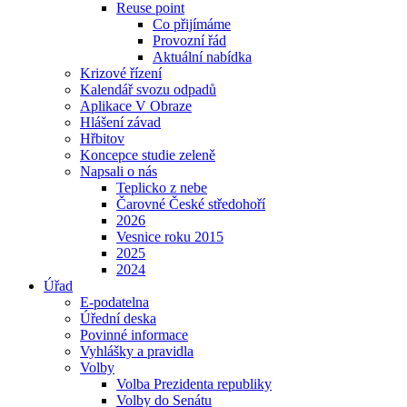
Reuse point
Co přijímáme
Provozní řád
Aktuální nabídka
Krizové řízení
Kalendář svozu odpadů
Aplikace V Obraze
Hlášení závad
Hřbitov
Koncepce studie zeleně
Napsali o nás
Teplicko z nebe
Čarovné České středohoří
2026
Vesnice roku 2015
2025
2024
Úřad
E-podatelna
Úřední deska
Povinné informace
Vyhlášky a pravidla
Volby
Volba Prezidenta republiky
Volby do Senátu