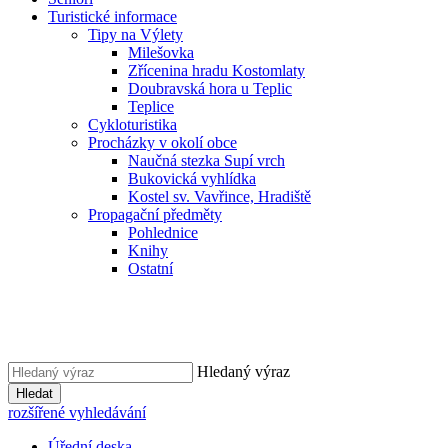
Turistické informace
Tipy na Výlety
Milešovka
Zřícenina hradu Kostomlaty
Doubravská hora u Teplic
Teplice
Cykloturistika
Procházky v okolí obce
Naučná stezka Supí vrch
Bukovická vyhlídka
Kostel sv. Vavřince, Hradiště
Propagační předměty
Pohlednice
Knihy
Ostatní
Hledaný výraz
Hledat
rozšířené vyhledávání
Úřední deska