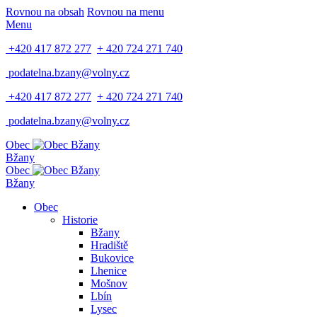
Rovnou na obsah
Rovnou na menu
Menu
+420 417 872 277
+ 420 724 271 740
podatelna.bzany@volny.cz
+420 417 872 277
+ 420 724 271 740
podatelna.bzany@volny.cz
Obec
Bžany
Obec
Bžany
Obec
Historie
Bžany
Hradiště
Bukovice
Lhenice
Mošnov
Lbín
Lysec