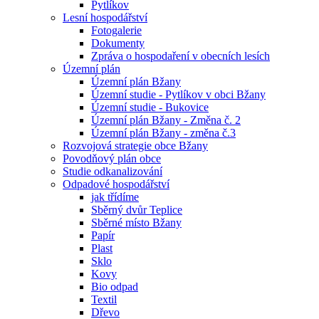
Pytlíkov
Lesní hospodářství
Fotogalerie
Dokumenty
Zpráva o hospodaření v obecních lesích
Územní plán
Územní plán Bžany
Územní studie - Pytlíkov v obci Bžany
Územní studie - Bukovice
Územní plán Bžany - Změna č. 2
Územní plán Bžany - změna č.3
Rozvojová strategie obce Bžany
Povodňový plán obce
Studie odkanalizování
Odpadové hospodářství
jak třídíme
Sběrný dvůr Teplice
Sběrné místo Bžany
Papír
Plast
Sklo
Kovy
Bio odpad
Textil
Dřevo