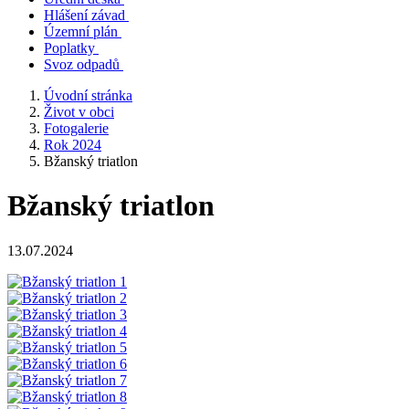
Hlášení závad
Územní plán
Poplatky
Svoz odpadů
Úvodní stránka
Život v obci
Fotogalerie
Rok 2024
Bžanský triatlon
Bžanský triatlon
13.07.2024