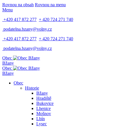
Rovnou na obsah
Rovnou na menu
Menu
+420 417 872 277
+ 420 724 271 740
podatelna.bzany@volny.cz
+420 417 872 277
+ 420 724 271 740
podatelna.bzany@volny.cz
Obec
Bžany
Obec
Bžany
Obec
Historie
Bžany
Hradiště
Bukovice
Lhenice
Mošnov
Lbín
Lysec