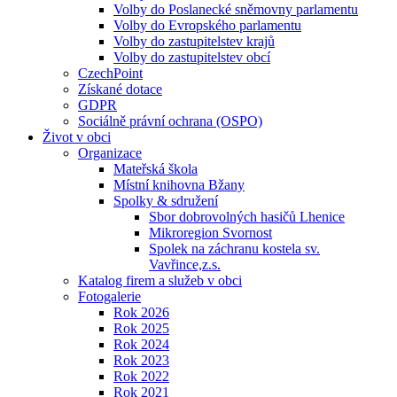
Volby do Poslanecké sněmovny parlamentu
Volby do Evropského parlamentu
Volby do zastupitelstev krajů
Volby do zastupitelstev obcí
CzechPoint
Získané dotace
GDPR
Sociálně právní ochrana (OSPO)
Život v obci
Organizace
Mateřská škola
Místní knihovna Bžany
Spolky & sdružení
Sbor dobrovolných hasičů Lhenice
Mikroregion Svornost
Spolek na záchranu kostela sv.
Vavřince,z.s.
Katalog firem a služeb v obci
Fotogalerie
Rok 2026
Rok 2025
Rok 2024
Rok 2023
Rok 2022
Rok 2021