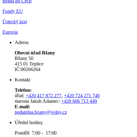
Brána do Čech
Fondy EU
Ústecký kraj
Eurovia
Adresa
Obecní úřad Bžany
Bžany 50
415 01 Teplice
IČ:00266264
Kontakt
Telefon:
úřad:
+420 417 872 277
,
+420 724 271 740
starosta Jakub Adamec:
+420 606 713 449
E-mail:
podatelna.bzany@volny.cz
Úřední hodiny
Pondělí 7:00 - 17:00