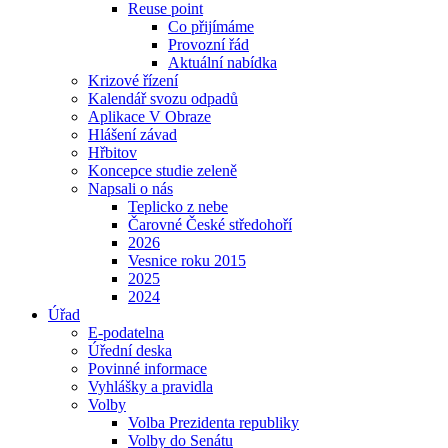
Reuse point
Co přijímáme
Provozní řád
Aktuální nabídka
Krizové řízení
Kalendář svozu odpadů
Aplikace V Obraze
Hlášení závad
Hřbitov
Koncepce studie zeleně
Napsali o nás
Teplicko z nebe
Čarovné České středohoří
2026
Vesnice roku 2015
2025
2024
Úřad
E-podatelna
Úřední deska
Povinné informace
Vyhlášky a pravidla
Volby
Volba Prezidenta republiky
Volby do Senátu