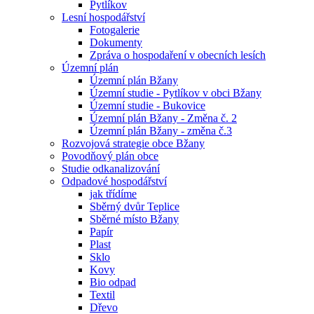
Pytlíkov
Lesní hospodářství
Fotogalerie
Dokumenty
Zpráva o hospodaření v obecních lesích
Územní plán
Územní plán Bžany
Územní studie - Pytlíkov v obci Bžany
Územní studie - Bukovice
Územní plán Bžany - Změna č. 2
Územní plán Bžany - změna č.3
Rozvojová strategie obce Bžany
Povodňový plán obce
Studie odkanalizování
Odpadové hospodářství
jak třídíme
Sběrný dvůr Teplice
Sběrné místo Bžany
Papír
Plast
Sklo
Kovy
Bio odpad
Textil
Dřevo