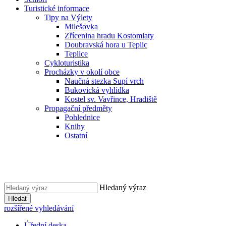
Turistické informace
Tipy na Výlety
Milešovka
Zřícenina hradu Kostomlaty
Doubravská hora u Teplic
Teplice
Cykloturistika
Procházky v okolí obce
Naučná stezka Supí vrch
Bukovická vyhlídka
Kostel sv. Vavřince, Hradiště
Propagační předměty
Pohlednice
Knihy
Ostatní
Hledaný výraz
Hledat
rozšířené vyhledávání
Úřední deska