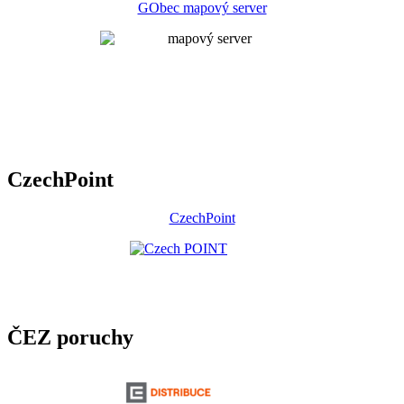
GObec mapový server
CzechPoint
CzechPoint
ČEZ poruchy