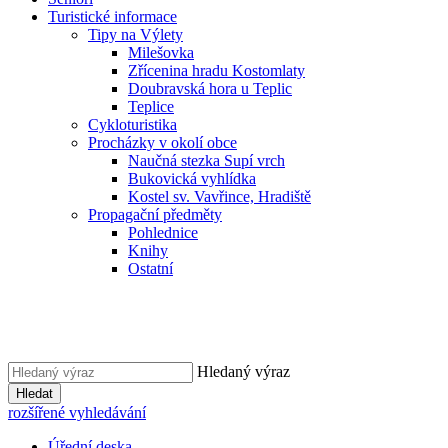
Turistické informace
Tipy na Výlety
Milešovka
Zřícenina hradu Kostomlaty
Doubravská hora u Teplic
Teplice
Cykloturistika
Procházky v okolí obce
Naučná stezka Supí vrch
Bukovická vyhlídka
Kostel sv. Vavřince, Hradiště
Propagační předměty
Pohlednice
Knihy
Ostatní
Hledaný výraz
Hledat
rozšířené vyhledávání
Úřední deska