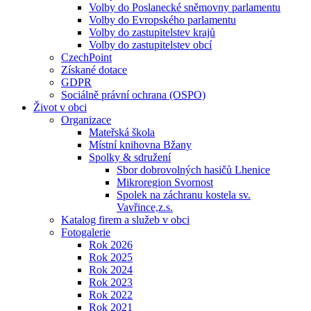
Volby do Poslanecké sněmovny parlamentu
Volby do Evropského parlamentu
Volby do zastupitelstev krajů
Volby do zastupitelstev obcí
CzechPoint
Získané dotace
GDPR
Sociálně právní ochrana (OSPO)
Život v obci
Organizace
Mateřská škola
Místní knihovna Bžany
Spolky & sdružení
Sbor dobrovolných hasičů Lhenice
Mikroregion Svornost
Spolek na záchranu kostela sv.
Vavřince,z.s.
Katalog firem a služeb v obci
Fotogalerie
Rok 2026
Rok 2025
Rok 2024
Rok 2023
Rok 2022
Rok 2021