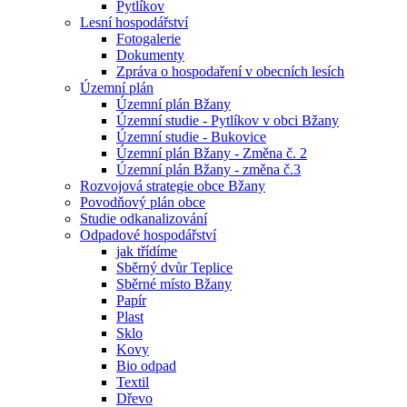
Pytlíkov
Lesní hospodářství
Fotogalerie
Dokumenty
Zpráva o hospodaření v obecních lesích
Územní plán
Územní plán Bžany
Územní studie - Pytlíkov v obci Bžany
Územní studie - Bukovice
Územní plán Bžany - Změna č. 2
Územní plán Bžany - změna č.3
Rozvojová strategie obce Bžany
Povodňový plán obce
Studie odkanalizování
Odpadové hospodářství
jak třídíme
Sběrný dvůr Teplice
Sběrné místo Bžany
Papír
Plast
Sklo
Kovy
Bio odpad
Textil
Dřevo