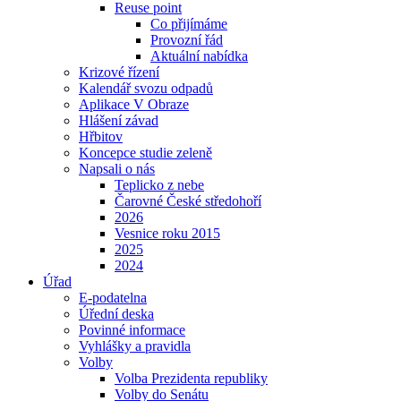
Reuse point
Co přijímáme
Provozní řád
Aktuální nabídka
Krizové řízení
Kalendář svozu odpadů
Aplikace V Obraze
Hlášení závad
Hřbitov
Koncepce studie zeleně
Napsali o nás
Teplicko z nebe
Čarovné České středohoří
2026
Vesnice roku 2015
2025
2024
Úřad
E-podatelna
Úřední deska
Povinné informace
Vyhlášky a pravidla
Volby
Volba Prezidenta republiky
Volby do Senátu