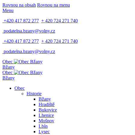
Rovnou na obsah
Rovnou na menu
Menu
+420 417 872 277
+ 420 724 271 740
podatelna.bzany@volny.cz
+420 417 872 277
+ 420 724 271 740
podatelna.bzany@volny.cz
Obec
Bžany
Obec
Bžany
Obec
Historie
Bžany
Hradiště
Bukovice
Lhenice
Mošnov
Lbín
Lysec