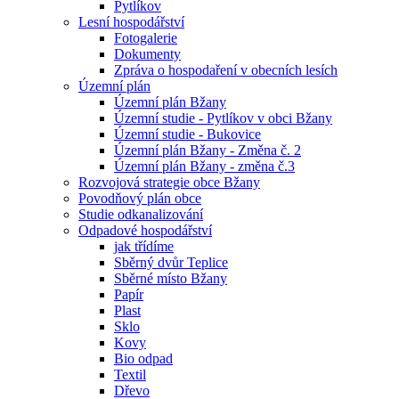
Pytlíkov
Lesní hospodářství
Fotogalerie
Dokumenty
Zpráva o hospodaření v obecních lesích
Územní plán
Územní plán Bžany
Územní studie - Pytlíkov v obci Bžany
Územní studie - Bukovice
Územní plán Bžany - Změna č. 2
Územní plán Bžany - změna č.3
Rozvojová strategie obce Bžany
Povodňový plán obce
Studie odkanalizování
Odpadové hospodářství
jak třídíme
Sběrný dvůr Teplice
Sběrné místo Bžany
Papír
Plast
Sklo
Kovy
Bio odpad
Textil
Dřevo