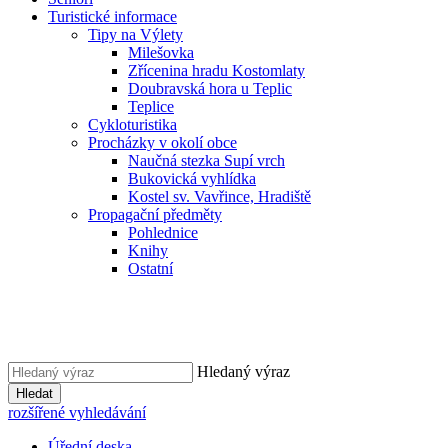
Turistické informace
Tipy na Výlety
Milešovka
Zřícenina hradu Kostomlaty
Doubravská hora u Teplic
Teplice
Cykloturistika
Procházky v okolí obce
Naučná stezka Supí vrch
Bukovická vyhlídka
Kostel sv. Vavřince, Hradiště
Propagační předměty
Pohlednice
Knihy
Ostatní
Hledaný výraz
Hledat
rozšířené vyhledávání
Úřední deska