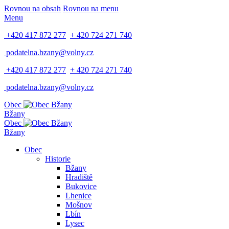
Rovnou na obsah
Rovnou na menu
Menu
+420 417 872 277
+ 420 724 271 740
podatelna.bzany@volny.cz
+420 417 872 277
+ 420 724 271 740
podatelna.bzany@volny.cz
Obec
Bžany
Obec
Bžany
Obec
Historie
Bžany
Hradiště
Bukovice
Lhenice
Mošnov
Lbín
Lysec