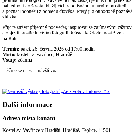
promítáním fotografií. Návštěvníci tak získají jedinečnou příležitost
nahlédnout do života lidí žijících v odlišném kulturním prostředí
a poznat Indonésii z pohledu člověka, který ji dlouhodobě poznává
zblízka.
Přijďte strávit příjemný podvečer, inspirovat se zajímavými zážitky
a objevit prostřednictvím fotografií krásy i každodennost života
na Bali.
Termín:
pátek 26. června 2026 od 17:00 hodin
Místo:
kostel sv. Vavřince, Hradiště
Vstup:
zdarma
Těšíme se na vaši návštěvu.
Další informace
Adresa místa konání
Kostel sv. Vavřince v Hradišti, Hradiště, Teplice, 41501