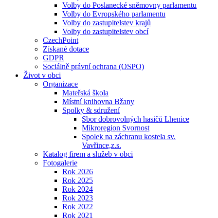
Volby do Poslanecké sněmovny parlamentu
Volby do Evropského parlamentu
Volby do zastupitelstev krajů
Volby do zastupitelstev obcí
CzechPoint
Získané dotace
GDPR
Sociálně právní ochrana (OSPO)
Život v obci
Organizace
Mateřská škola
Místní knihovna Bžany
Spolky & sdružení
Sbor dobrovolných hasičů Lhenice
Mikroregion Svornost
Spolek na záchranu kostela sv.
Vavřince,z.s.
Katalog firem a služeb v obci
Fotogalerie
Rok 2026
Rok 2025
Rok 2024
Rok 2023
Rok 2022
Rok 2021