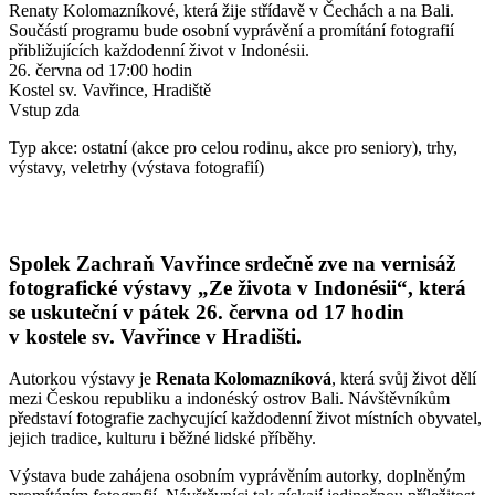
Renaty Kolomazníkové, která žije střídavě v Čechách a na Bali.
Součástí programu bude osobní vyprávění a promítání fotografií
přibližujících každodenní život v Indonésii.
26. června od 17:00 hodin
Kostel sv. Vavřince, Hradiště
Vstup zda
Typ akce: ostatní (akce pro celou rodinu, akce pro seniory), trhy,
výstavy, veletrhy (výstava fotografií)
Spolek Zachraň Vavřince srdečně zve na vernisáž
fotografické výstavy
„Ze života v Indonésii“
, která
se uskuteční
v pátek 26. června od 17 hodin
v kostele sv. Vavřince v Hradišti
.
Autorkou výstavy je
Renata Kolomazníková
, která svůj život dělí
mezi Českou republiku a indonéský ostrov Bali. Návštěvníkům
představí fotografie zachycující každodenní život místních obyvatel,
jejich tradice, kulturu i běžné lidské příběhy.
Výstava bude zahájena osobním vyprávěním autorky, doplněným