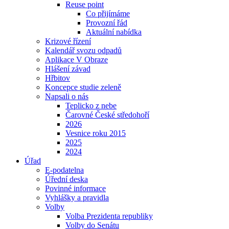
Reuse point
Co přijímáme
Provozní řád
Aktuální nabídka
Krizové řízení
Kalendář svozu odpadů
Aplikace V Obraze
Hlášení závad
Hřbitov
Koncepce studie zeleně
Napsali o nás
Teplicko z nebe
Čarovné České středohoří
2026
Vesnice roku 2015
2025
2024
Úřad
E-podatelna
Úřední deska
Povinné informace
Vyhlášky a pravidla
Volby
Volba Prezidenta republiky
Volby do Senátu