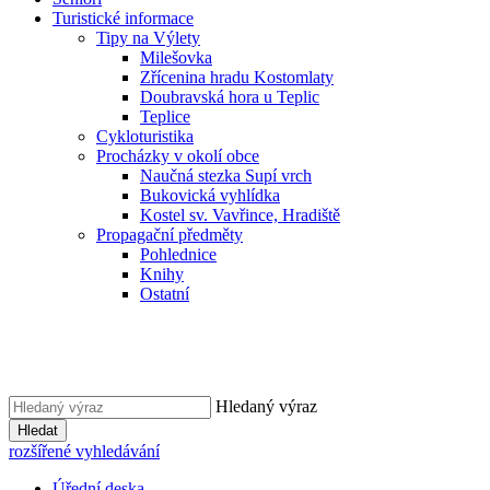
Turistické informace
Tipy na Výlety
Milešovka
Zřícenina hradu Kostomlaty
Doubravská hora u Teplic
Teplice
Cykloturistika
Procházky v okolí obce
Naučná stezka Supí vrch
Bukovická vyhlídka
Kostel sv. Vavřince, Hradiště
Propagační předměty
Pohlednice
Knihy
Ostatní
Hledaný výraz
Hledat
rozšířené vyhledávání
Úřední deska