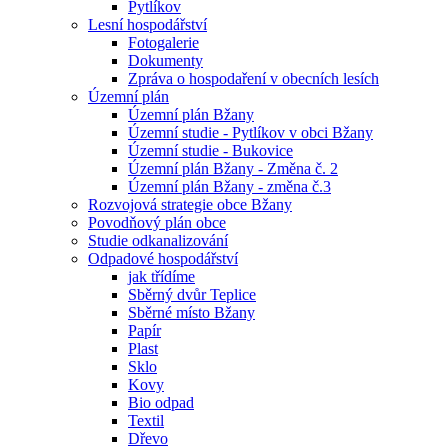
Pytlíkov
Lesní hospodářství
Fotogalerie
Dokumenty
Zpráva o hospodaření v obecních lesích
Územní plán
Územní plán Bžany
Územní studie - Pytlíkov v obci Bžany
Územní studie - Bukovice
Územní plán Bžany - Změna č. 2
Územní plán Bžany - změna č.3
Rozvojová strategie obce Bžany
Povodňový plán obce
Studie odkanalizování
Odpadové hospodářství
jak třídíme
Sběrný dvůr Teplice
Sběrné místo Bžany
Papír
Plast
Sklo
Kovy
Bio odpad
Textil
Dřevo