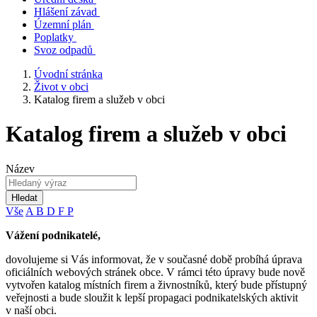
Hlášení závad
Územní plán
Poplatky
Svoz odpadů
Úvodní stránka
Život v obci
Katalog firem a služeb v obci
Katalog firem a služeb v obci
Název
Hledat
Vše
A
B
D
F
P
Vážení podnikatelé,
dovolujeme si Vás informovat, že v současné době probíhá úprava
oficiálních webových stránek obce. V rámci této úpravy bude nově
vytvořen katalog místních firem a živnostníků, který bude přístupný
veřejnosti a bude sloužit k lepší propagaci podnikatelských aktivit
v naší obci.