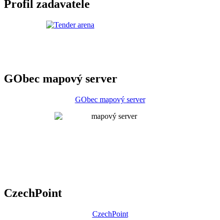
Profil zadavatele
GObec mapový server
GObec mapový server
CzechPoint
CzechPoint