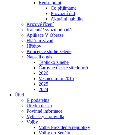
Reuse point
Co přijímáme
Provozní řád
Aktuální nabídka
Krizové řízení
Kalendář svozu odpadů
Aplikace V Obraze
Hlášení závad
Hřbitov
Koncepce studie zeleně
Napsali o nás
Teplicko z nebe
Čarovné České středohoří
2026
Vesnice roku 2015
2025
2024
Úřad
E-podatelna
Úřední deska
Povinné informace
Vyhlášky a pravidla
Volby
Volba Prezidenta republiky
Volby do Senátu