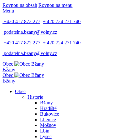
Rovnou na obsah
Rovnou na menu
Menu
+420 417 872 277
+ 420 724 271 740
podatelna.bzany@volny.cz
+420 417 872 277
+ 420 724 271 740
podatelna.bzany@volny.cz
Obec
Bžany
Obec
Bžany
Obec
Historie
Bžany
Hradiště
Bukovice
Lhenice
Mošnov
Lbín
Lysec