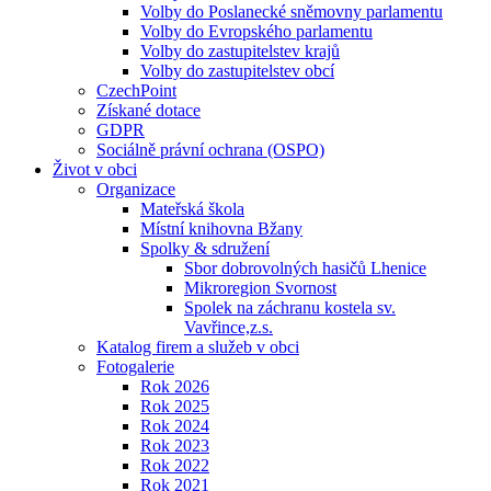
Volby do Poslanecké sněmovny parlamentu
Volby do Evropského parlamentu
Volby do zastupitelstev krajů
Volby do zastupitelstev obcí
CzechPoint
Získané dotace
GDPR
Sociálně právní ochrana (OSPO)
Život v obci
Organizace
Mateřská škola
Místní knihovna Bžany
Spolky & sdružení
Sbor dobrovolných hasičů Lhenice
Mikroregion Svornost
Spolek na záchranu kostela sv.
Vavřince,z.s.
Katalog firem a služeb v obci
Fotogalerie
Rok 2026
Rok 2025
Rok 2024
Rok 2023
Rok 2022
Rok 2021