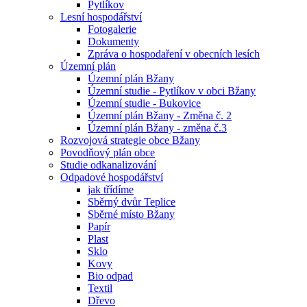
Pytlíkov
Lesní hospodářství
Fotogalerie
Dokumenty
Zpráva o hospodaření v obecních lesích
Územní plán
Územní plán Bžany
Územní studie - Pytlíkov v obci Bžany
Územní studie - Bukovice
Územní plán Bžany - Změna č. 2
Územní plán Bžany - změna č.3
Rozvojová strategie obce Bžany
Povodňový plán obce
Studie odkanalizování
Odpadové hospodářství
jak třídíme
Sběrný dvůr Teplice
Sběrné místo Bžany
Papír
Plast
Sklo
Kovy
Bio odpad
Textil
Dřevo