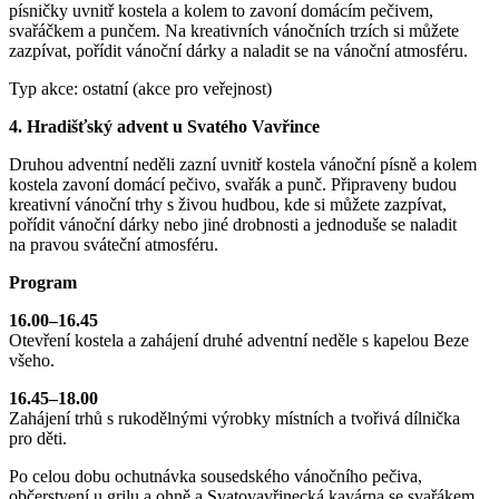
písničky uvnitř kostela a kolem to zavoní domácím pečivem,
svařáčkem a punčem. Na kreativních vánočních trzích si můžete
zazpívat, pořídit vánoční dárky a naladit se na vánoční atmosféru.
Typ akce: ostatní (akce pro veřejnost)
4. Hradišťský advent u Svatého Vavřince
Druhou adventní neděli zazní uvnitř kostela vánoční písně a kolem
kostela zavoní domácí pečivo, svařák a punč. Připraveny budou
kreativní vánoční trhy s živou hudbou, kde si můžete zazpívat,
pořídit vánoční dárky nebo jiné drobnosti a jednoduše se naladit
na pravou sváteční atmosféru.
Program
16.00–16.45
Otevření kostela a zahájení druhé adventní neděle s kapelou Beze
všeho.
16.45–18.00
Zahájení trhů s rukodělnými výrobky místních a tvořivá dílnička
pro děti.
Po celou dobu ochutnávka sousedského vánočního pečiva,
občerstvení u grilu a ohně a Svatovavřinecká kavárna se svařákem