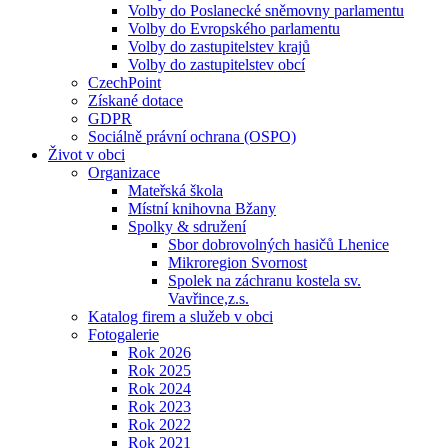
Volby do Poslanecké sněmovny parlamentu
Volby do Evropského parlamentu
Volby do zastupitelstev krajů
Volby do zastupitelstev obcí
CzechPoint
Získané dotace
GDPR
Sociálně právní ochrana (OSPO)
Život v obci
Organizace
Mateřská škola
Místní knihovna Bžany
Spolky & sdružení
Sbor dobrovolných hasičů Lhenice
Mikroregion Svornost
Spolek na záchranu kostela sv.
Vavřince,z.s.
Katalog firem a služeb v obci
Fotogalerie
Rok 2026
Rok 2025
Rok 2024
Rok 2023
Rok 2022
Rok 2021