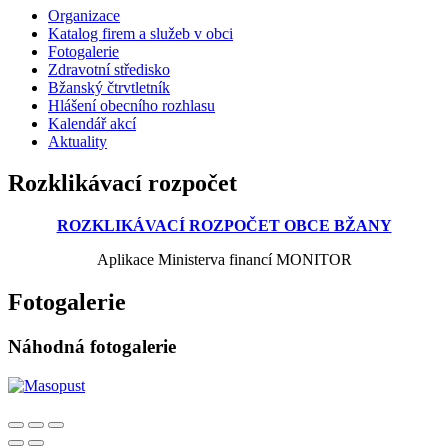
Organizace
Katalog firem a služeb v obci
Fotogalerie
Zdravotní středisko
Bžanský čtrvtletník
Hlášení obecního rozhlasu
Kalendář akcí
Aktuality
Rozklikávací rozpočet
ROZKLIKÁVACÍ ROZPOČET OBCE BŽANY
Aplikace Ministerva financí MONITOR
Fotogalerie
Náhodná fotogalerie