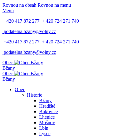
Rovnou na obsah
Rovnou na menu
Menu
+420 417 872 277
+ 420 724 271 740
podatelna.bzany@volny.cz
+420 417 872 277
+ 420 724 271 740
podatelna.bzany@volny.cz
Obec
Bžany
Obec
Bžany
Obec
Historie
Bžany
Hradiště
Bukovice
Lhenice
Mošnov
Lbín
Lysec