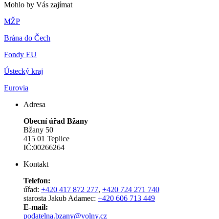
Mohlo by Vás zajímat
MŽP
Brána do Čech
Fondy EU
Ústecký kraj
Eurovia
Adresa
Obecní úřad Bžany
Bžany 50
415 01 Teplice
IČ:00266264
Kontakt
Telefon:
úřad:
+420 417 872 277
,
+420 724 271 740
starosta Jakub Adamec:
+420 606 713 449
E-mail:
podatelna.bzany@volny.cz