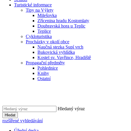
Turistické informace
Tipy na Výlety
Milešovka
Zřícenina hradu Kostomlaty
Doubravská hora u Teplic
Teplice
Cykloturistika
Procházky v okolí obce
Naučná stezka Supí vrch
Bukovická vyhlídka
Kostel sv. Vavřince, Hradiště
Propagační předměty
Pohlednice
Knihy
Ostatní
Hledaný výraz
Hledat
rozšířené vyhledávání
Úřední deska