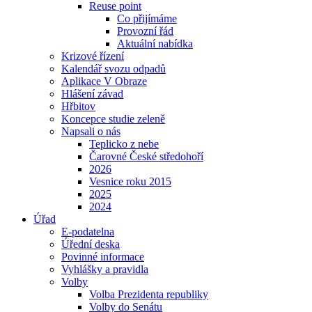
Reuse point
Co přijímáme
Provozní řád
Aktuální nabídka
Krizové řízení
Kalendář svozu odpadů
Aplikace V Obraze
Hlášení závad
Hřbitov
Koncepce studie zeleně
Napsali o nás
Teplicko z nebe
Čarovné České středohoří
2026
Vesnice roku 2015
2025
2024
Úřad
E-podatelna
Úřední deska
Povinné informace
Vyhlášky a pravidla
Volby
Volba Prezidenta republiky
Volby do Senátu