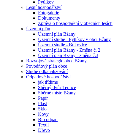
Pytlíkov
Lesní hospodářství
Fotogalerie
Dokumenty
Zpráva o hospodaření v obecních lesích
Územní plán
Územní plán Bžany
Územní studie - Pytlíkov v obci Bžany
Územní studie - Bukovice
Územní plán Bžany - Změna č. 2
Územní plán Bžany - změna č.3
Rozvojová strategie obce Bžany
Povodňový plán obce
Studie odkanalizování
Odpadové hospodářství
jak třídíme
Sběrný dvůr Teplice
Sběrné místo Bžany
Papír
Plast
Sklo
Kovy
Bio odpad
Textil
Dřevo