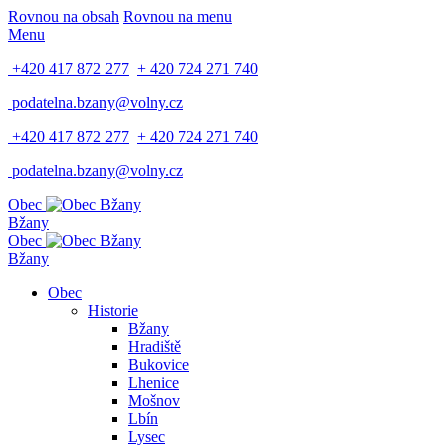
Rovnou na obsah
Rovnou na menu
Menu
+420 417 872 277
+ 420 724 271 740
podatelna.bzany@volny.cz
+420 417 872 277
+ 420 724 271 740
podatelna.bzany@volny.cz
Obec
Bžany
Obec
Bžany
Obec
Historie
Bžany
Hradiště
Bukovice
Lhenice
Mošnov
Lbín
Lysec