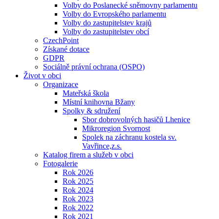
Volby do Poslanecké sněmovny parlamentu
Volby do Evropského parlamentu
Volby do zastupitelstev krajů
Volby do zastupitelstev obcí
CzechPoint
Získané dotace
GDPR
Sociálně právní ochrana (OSPO)
Život v obci
Organizace
Mateřská škola
Místní knihovna Bžany
Spolky & sdružení
Sbor dobrovolných hasičů Lhenice
Mikroregion Svornost
Spolek na záchranu kostela sv.
Vavřince,z.s.
Katalog firem a služeb v obci
Fotogalerie
Rok 2026
Rok 2025
Rok 2024
Rok 2023
Rok 2022
Rok 2021