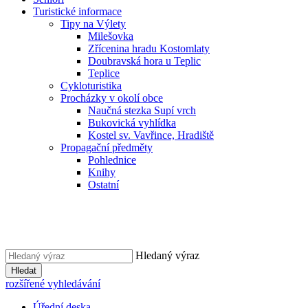
Turistické informace
Tipy na Výlety
Milešovka
Zřícenina hradu Kostomlaty
Doubravská hora u Teplic
Teplice
Cykloturistika
Procházky v okolí obce
Naučná stezka Supí vrch
Bukovická vyhlídka
Kostel sv. Vavřince, Hradiště
Propagační předměty
Pohlednice
Knihy
Ostatní
Hledaný výraz
Hledat
rozšířené vyhledávání
Úřední deska