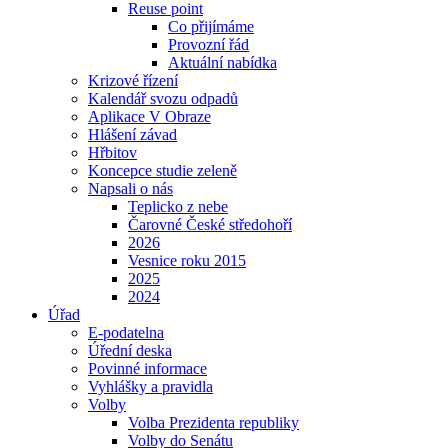
Reuse point
Co přijímáme
Provozní řád
Aktuální nabídka
Krizové řízení
Kalendář svozu odpadů
Aplikace V Obraze
Hlášení závad
Hřbitov
Koncepce studie zeleně
Napsali o nás
Teplicko z nebe
Čarovné České středohoří
2026
Vesnice roku 2015
2025
2024
Úřad
E-podatelna
Úřední deska
Povinné informace
Vyhlášky a pravidla
Volby
Volba Prezidenta republiky
Volby do Senátu