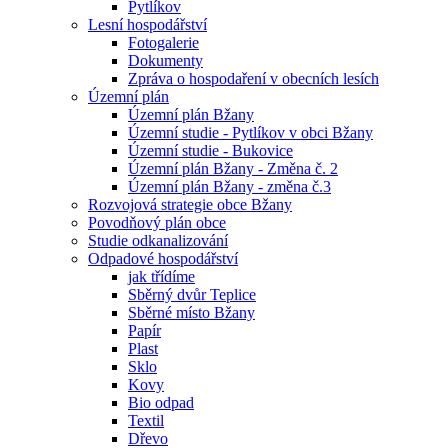
Pytlíkov
Lesní hospodářství
Fotogalerie
Dokumenty
Zpráva o hospodaření v obecních lesích
Územní plán
Územní plán Bžany
Územní studie - Pytlíkov v obci Bžany
Územní studie - Bukovice
Územní plán Bžany - Změna č. 2
Územní plán Bžany - změna č.3
Rozvojová strategie obce Bžany
Povodňový plán obce
Studie odkanalizování
Odpadové hospodářství
jak třídíme
Sběrný dvůr Teplice
Sběrné místo Bžany
Papír
Plast
Sklo
Kovy
Bio odpad
Textil
Dřevo