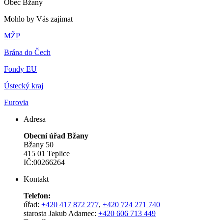
Obec Bžany
Mohlo by Vás zajímat
MŽP
Brána do Čech
Fondy EU
Ústecký kraj
Eurovia
Adresa
Obecní úřad Bžany
Bžany 50
415 01 Teplice
IČ:00266264
Kontakt
Telefon:
úřad:
+420 417 872 277
,
+420 724 271 740
starosta Jakub Adamec:
+420 606 713 449