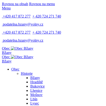
Rovnou na obsah
Rovnou na menu
Menu
+420 417 872 277
+ 420 724 271 740
podatelna.bzany@volny.cz
+420 417 872 277
+ 420 724 271 740
podatelna.bzany@volny.cz
Obec
Bžany
Obec
Bžany
Obec
Historie
Bžany
Hradiště
Bukovice
Lhenice
Mošnov
Lbín
Lysec