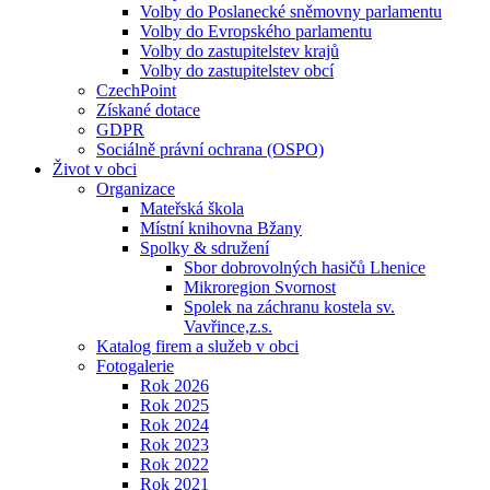
Volby do Poslanecké sněmovny parlamentu
Volby do Evropského parlamentu
Volby do zastupitelstev krajů
Volby do zastupitelstev obcí
CzechPoint
Získané dotace
GDPR
Sociálně právní ochrana (OSPO)
Život v obci
Organizace
Mateřská škola
Místní knihovna Bžany
Spolky & sdružení
Sbor dobrovolných hasičů Lhenice
Mikroregion Svornost
Spolek na záchranu kostela sv.
Vavřince,z.s.
Katalog firem a služeb v obci
Fotogalerie
Rok 2026
Rok 2025
Rok 2024
Rok 2023
Rok 2022
Rok 2021