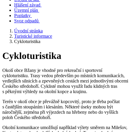
Hlášení závad
Územní plán
Poplatky
Svoz odpadů
Úvodní stránka
Turistické informace
Cykloturistika
Cykloturistika
Okolí obce Bžany je vhodné pro rekreační i sportovní
cykloturistiku. Trasy vedou především po místních komunikacích,
vedlejších silnicích a zpevněných cestách mezi jednotlivými obcemi
Českého středohoří. Cyklisté mohou využít řadu klidných tras
s pěknými výhledy na okolní kopce a krajinu.
Terén v okolí obce je převážně kopcovitý, proto je třeba počítat
s častějším stoupáním i klesáním. Některé úseky mohou být
náročnější, zejména při výjezdech na hřebeny nebo do vyšších
poloh Českého středohoří.
Okolní komunikace umožňují například výlety směrem na Milešov,