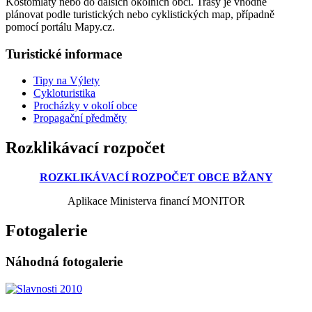
Kostomlaty nebo do dalších okolních obcí. Trasy je vhodné
plánovat podle turistických nebo cyklistických map, případně
pomocí portálu Mapy.cz.
Turistické informace
Tipy na Výlety
Cykloturistika
Procházky v okolí obce
Propagační předměty
Rozklikávací rozpočet
ROZKLIKÁVACÍ ROZPOČET OBCE BŽANY
Aplikace Ministerva financí MONITOR
Fotogalerie
Náhodná fotogalerie