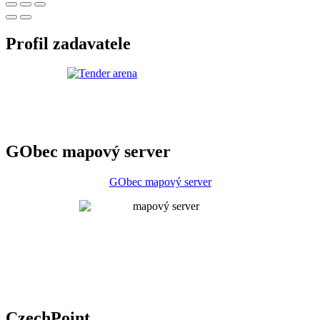
Profil zadavatele
GObec mapový server
GObec mapový server
CzechPoint