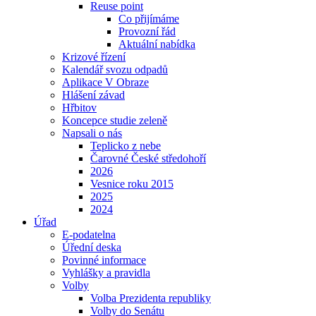
Reuse point
Co přijímáme
Provozní řád
Aktuální nabídka
Krizové řízení
Kalendář svozu odpadů
Aplikace V Obraze
Hlášení závad
Hřbitov
Koncepce studie zeleně
Napsali o nás
Teplicko z nebe
Čarovné České středohoří
2026
Vesnice roku 2015
2025
2024
Úřad
E-podatelna
Úřední deska
Povinné informace
Vyhlášky a pravidla
Volby
Volba Prezidenta republiky
Volby do Senátu