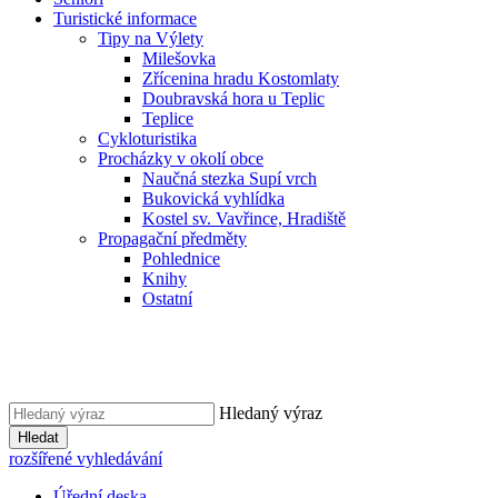
Turistické informace
Tipy na Výlety
Milešovka
Zřícenina hradu Kostomlaty
Doubravská hora u Teplic
Teplice
Cykloturistika
Procházky v okolí obce
Naučná stezka Supí vrch
Bukovická vyhlídka
Kostel sv. Vavřince, Hradiště
Propagační předměty
Pohlednice
Knihy
Ostatní
Hledaný výraz
Hledat
rozšířené vyhledávání
Úřední deska