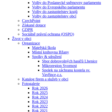
Volby do Poslanecké sněmovny parlamentu
Volby do Evropského parlamentu
Volby do zastupitelstev krajů
Volby do zastupitelstev obcí
CzechPoint
Získané dotace
GDPR
Sociálně právní ochrana (OSPO)
Život v obci
Organizace
Mateřská škola
Místní knihovna Bžany
Spolky & sdružení
Sbor dobrovolných hasičů Lhenice
Mikroregion Svornost
Spolek na záchranu kostela sv.
Vavřince,z.s.
Katalog firem a služeb v obci
Fotogalerie
Rok 2026
Rok 2025
Rok 2024
Rok 2023
Rok 2022
Rok 2021