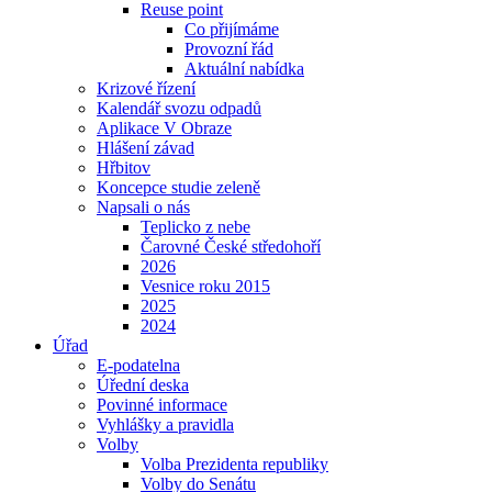
Reuse point
Co přijímáme
Provozní řád
Aktuální nabídka
Krizové řízení
Kalendář svozu odpadů
Aplikace V Obraze
Hlášení závad
Hřbitov
Koncepce studie zeleně
Napsali o nás
Teplicko z nebe
Čarovné České středohoří
2026
Vesnice roku 2015
2025
2024
Úřad
E-podatelna
Úřední deska
Povinné informace
Vyhlášky a pravidla
Volby
Volba Prezidenta republiky
Volby do Senátu