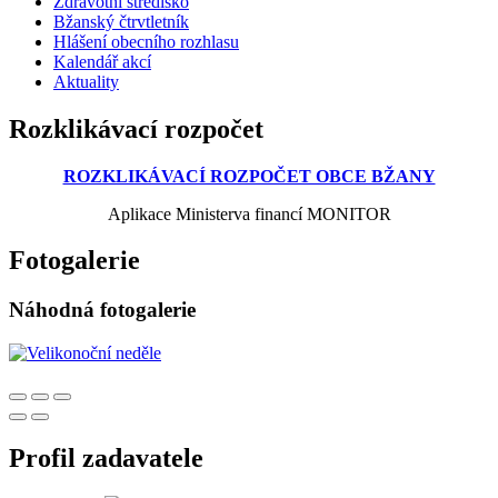
Zdravotní středisko
Bžanský čtrvtletník
Hlášení obecního rozhlasu
Kalendář akcí
Aktuality
Rozklikávací rozpočet
ROZKLIKÁVACÍ ROZPOČET OBCE BŽANY
Aplikace Ministerva financí MONITOR
Fotogalerie
Náhodná fotogalerie
Profil zadavatele