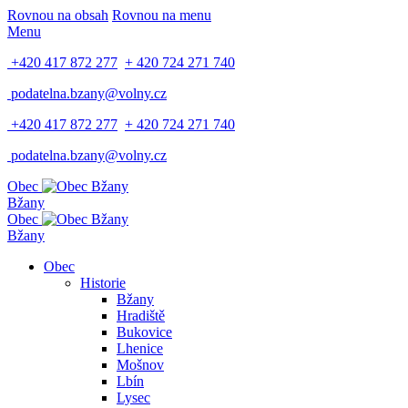
Rovnou na obsah
Rovnou na menu
Menu
+420 417 872 277
+ 420 724 271 740
podatelna.bzany@volny.cz
+420 417 872 277
+ 420 724 271 740
podatelna.bzany@volny.cz
Obec
Bžany
Obec
Bžany
Obec
Historie
Bžany
Hradiště
Bukovice
Lhenice
Mošnov
Lbín
Lysec