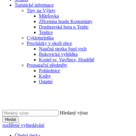
Turistické informace
Tipy na Výlety
Milešovka
Zřícenina hradu Kostomlaty
Doubravská hora u Teplic
Teplice
Cykloturistika
Procházky v okolí obce
Naučná stezka Supí vrch
Bukovická vyhlídka
Kostel sv. Vavřince, Hradiště
Propagační předměty
Pohlednice
Knihy
Ostatní
Hledaný výraz
Hledat
rozšířené vyhledávání
Úřední deska