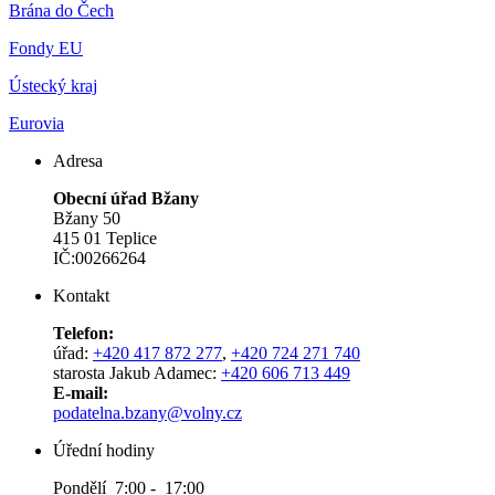
Brána do Čech
Fondy EU
Ústecký kraj
Eurovia
Adresa
Obecní úřad Bžany
Bžany 50
415 01 Teplice
IČ:00266264
Kontakt
Telefon:
úřad:
+420 417 872 277
,
+420 724 271 740
starosta Jakub Adamec:
+420 606 713 449
E-mail:
podatelna.bzany@volny.cz
Úřední hodiny
Pondělí 7:00 - 17:00