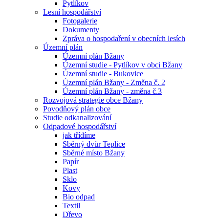
Pytlíkov
Lesní hospodářství
Fotogalerie
Dokumenty
Zpráva o hospodaření v obecních lesích
Územní plán
Územní plán Bžany
Územní studie - Pytlíkov v obci Bžany
Územní studie - Bukovice
Územní plán Bžany - Změna č. 2
Územní plán Bžany - změna č.3
Rozvojová strategie obce Bžany
Povodňový plán obce
Studie odkanalizování
Odpadové hospodářství
jak třídíme
Sběrný dvůr Teplice
Sběrné místo Bžany
Papír
Plast
Sklo
Kovy
Bio odpad
Textil
Dřevo