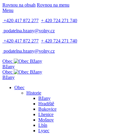
Rovnou na obsah
Rovnou na menu
Menu
+420 417 872 277
+ 420 724 271 740
podatelna.bzany@volny.cz
+420 417 872 277
+ 420 724 271 740
podatelna.bzany@volny.cz
Obec
Bžany
Obec
Bžany
Obec
Historie
Bžany
Hradiště
Bukovice
Lhenice
Mošnov
Lbín
Lysec