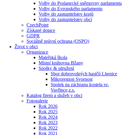
Volby do Poslanecké sněmovny parlamentu
Volby do Evropského parlamentu
Volby do zastupitelstev krajů
Volby do zastupitelstev obcí
CzechPoint
Získané dotace
GDPR
Sociálně právní ochrana (OSPO)
Život v obci
Organizace
Mateřská škola
Místní knihovna Bžany
Spolky & sdružení
Sbor dobrovolných hasičů Lhenice
Mikroregion Svornost
Spolek na záchranu kostela sv.
Vavřince,z.s.
Katalog firem a služeb v obci
Fotogalerie
Rok 2026
Rok 2025
Rok 2024
Rok 2023
Rok 2022
Rok 2021