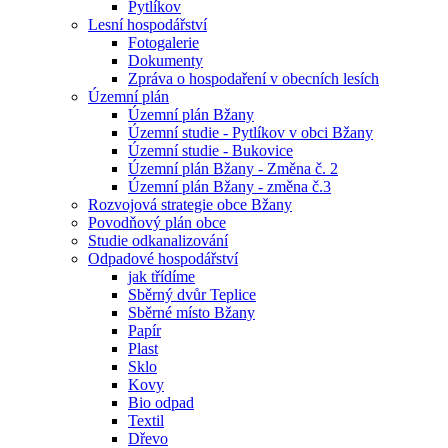
Pytlíkov
Lesní hospodářství
Fotogalerie
Dokumenty
Zpráva o hospodaření v obecních lesích
Územní plán
Územní plán Bžany
Územní studie - Pytlíkov v obci Bžany
Územní studie - Bukovice
Územní plán Bžany - Změna č. 2
Územní plán Bžany - změna č.3
Rozvojová strategie obce Bžany
Povodňový plán obce
Studie odkanalizování
Odpadové hospodářství
jak třídíme
Sběrný dvůr Teplice
Sběrné místo Bžany
Papír
Plast
Sklo
Kovy
Bio odpad
Textil
Dřevo