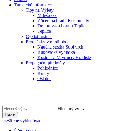
Turistické informace
Tipy na Výlety
Milešovka
Zřícenina hradu Kostomlaty
Doubravská hora u Teplic
Teplice
Cykloturistika
Procházky v okolí obce
Naučná stezka Supí vrch
Bukovická vyhlídka
Kostel sv. Vavřince, Hradiště
Propagační předměty
Pohlednice
Knihy
Ostatní
Hledaný výraz
Hledat
rozšířené vyhledávání
Úřední deska