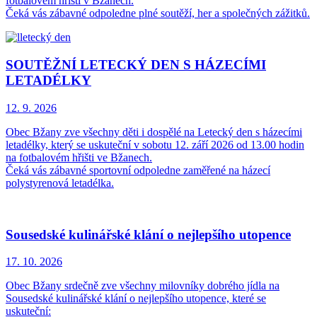
fotbalovém hřišti v Bžanech.
Čeká vás zábavné odpoledne plné soutěží, her a společných zážitků.
SOUTĚŽNÍ LETECKÝ DEN S HÁZECÍMI
LETADÉLKY
12. 9.
2026
Obec Bžany zve všechny děti i dospělé na Letecký den s házecími
letadélky, který se uskuteční v sobotu 12. září 2026 od 13.00 hodin
na fotbalovém hřišti ve Bžanech.
Čeká vás zábavné sportovní odpoledne zaměřené na házecí
polystyrenová letadélka.
Sousedské kulinářské klání o nejlepšího utopence
17. 10.
2026
Obec Bžany srdečně zve všechny milovníky dobrého jídla na
Sousedské kulinářské klání o nejlepšího utopence, které se
uskuteční: