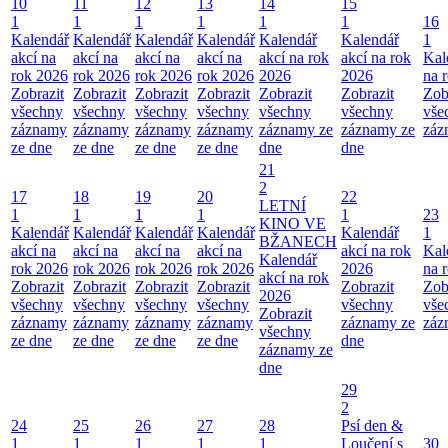
10
11
12
13
14
15
1
1
1
1
1
1
16
Kalendář
Kalendář
Kalendář
Kalendář
Kalendář
Kalendář
1
akcí na
akcí na
akcí na
akcí na
akcí na rok
akcí na rok
Kal
rok 2026
rok 2026
rok 2026
rok 2026
2026
2026
na 
Zobrazit
Zobrazit
Zobrazit
Zobrazit
Zobrazit
Zobrazit
Zob
všechny
všechny
všechny
všechny
všechny
všechny
vše
záznamy
záznamy
záznamy
záznamy
záznamy ze
záznamy ze
záz
ze dne
ze dne
ze dne
ze dne
dne
dne
21
2
17
18
19
20
22
LETNÍ
1
1
1
1
1
23
KINO VE
Kalendář
Kalendář
Kalendář
Kalendář
Kalendář
1
BŽANECH
akcí na
akcí na
akcí na
akcí na
akcí na rok
Kal
Kalendář
rok 2026
rok 2026
rok 2026
rok 2026
2026
na 
akcí na rok
Zobrazit
Zobrazit
Zobrazit
Zobrazit
Zobrazit
Zob
2026
všechny
všechny
všechny
všechny
všechny
vše
Zobrazit
záznamy
záznamy
záznamy
záznamy
záznamy ze
záz
všechny
ze dne
ze dne
ze dne
ze dne
dne
záznamy ze
dne
29
2
24
25
26
27
28
Psí den &
1
1
1
1
1
Loučení s
30