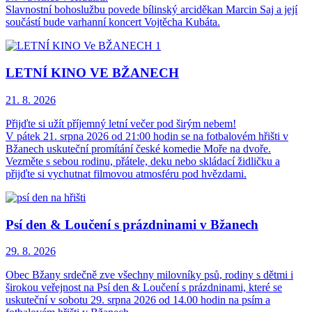
Slavnostní bohoslužbu povede bílinský arciděkan Marcin Saj a její
součástí bude varhanní koncert Vojtěcha Kubáta.
LETNÍ KINO VE BŽANECH
21. 8.
2026
Přijďte si užít příjemný letní večer pod širým nebem!
V pátek 21. srpna 2026 od 21:00 hodin se na fotbalovém hřišti v
Bžanech uskuteční promítání české komedie Moře na dvoře.
Vezměte s sebou rodinu, přátele, deku nebo skládací židličku a
přijďte si vychutnat filmovou atmosféru pod hvězdami.
Psí den & Loučení s prázdninami v Bžanech
29. 8.
2026
Obec Bžany srdečně zve všechny milovníky psů, rodiny s dětmi i
širokou veřejnost na Psí den & Loučení s prázdninami, které se
uskuteční v sobotu 29. srpna 2026 od 14.00 hodin na psím a