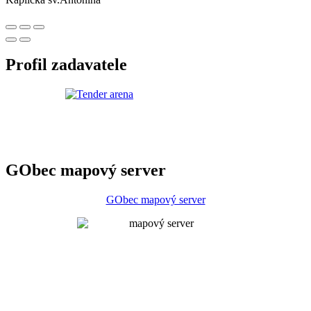
Profil zadavatele
GObec mapový server
GObec mapový server