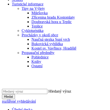
Turistické informace
Tipy na Výlety
Milešovka
Zřícenina hradu Kostomlaty
Doubravská hora u Teplic
Teplice
Cykloturistika
Procházky v okolí obce
Naučná stezka Supí vrch
Bukovická vyhlídka
Kostel sv. Vavřince, Hradiště
Propagační předměty
Pohlednice
Knihy
Ostatní
Hledaný výraz
Hledat
rozšířené vyhledávání
Úřední deska