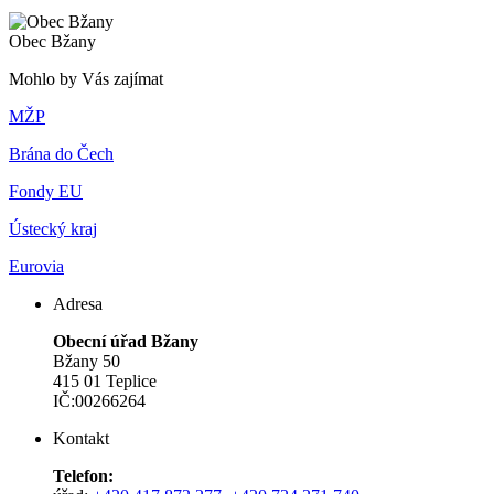
Obec Bžany
Mohlo by Vás zajímat
MŽP
Brána do Čech
Fondy EU
Ústecký kraj
Eurovia
Adresa
Obecní úřad Bžany
Bžany 50
415 01 Teplice
IČ:00266264
Kontakt
Telefon: