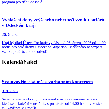
program pro děti i dospělé.
Vyhlášení doby zvýšeného nebezpečí vzniku požárů
v Ústeckém kraji
26. 6.
2026
Krajský úřad Ústeckého kraje vyhlásil od 26. června 2026 od 11.00
hodin pro celé území Ústeckého kraje dobu zvýšeného nebezpečí
vzniku požárů, a to do odvolání.
Kalendář akcí
Svatovavřinecká mše s varhanním koncertem
9. 8.
2026
Srdečně zveme občany i návštěvníky na Svatovavřineckou mši,
která se uskuteční v neděli 9. srpna 2026 od 14:00 hodin v kostele
sv. Vavřince v Hradišti.