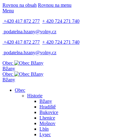
Rovnou na obsah
Rovnou na menu
Menu
+420 417 872 277
+ 420 724 271 740
podatelna.bzany@volny.cz
+420 417 872 277
+ 420 724 271 740
podatelna.bzany@volny.cz
Obec
Bžany
Obec
Bžany
Obec
Historie
Bžany
Hradiště
Bukovice
Lhenice
Mošnov
Lbín
Lysec