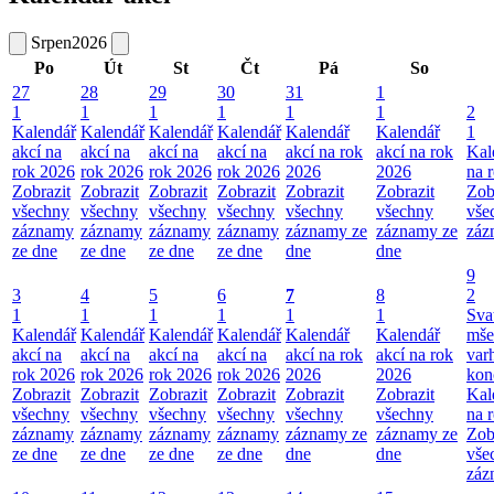
Srpen
2026
Po
Út
St
Čt
Pá
So
27
28
29
30
31
1
1
1
1
1
1
1
2
Kalendář
Kalendář
Kalendář
Kalendář
Kalendář
Kalendář
1
akcí na
akcí na
akcí na
akcí na
akcí na rok
akcí na rok
Kal
rok 2026
rok 2026
rok 2026
rok 2026
2026
2026
na 
Zobrazit
Zobrazit
Zobrazit
Zobrazit
Zobrazit
Zobrazit
Zob
všechny
všechny
všechny
všechny
všechny
všechny
vše
záznamy
záznamy
záznamy
záznamy
záznamy ze
záznamy ze
záz
ze dne
ze dne
ze dne
ze dne
dne
dne
9
3
4
5
6
7
8
2
1
1
1
1
1
1
Sva
Kalendář
Kalendář
Kalendář
Kalendář
Kalendář
Kalendář
mše
akcí na
akcí na
akcí na
akcí na
akcí na rok
akcí na rok
var
rok 2026
rok 2026
rok 2026
rok 2026
2026
2026
kon
Zobrazit
Zobrazit
Zobrazit
Zobrazit
Zobrazit
Zobrazit
Kal
všechny
všechny
všechny
všechny
všechny
všechny
na 
záznamy
záznamy
záznamy
záznamy
záznamy ze
záznamy ze
Zob
ze dne
ze dne
ze dne
ze dne
dne
dne
vše
záz