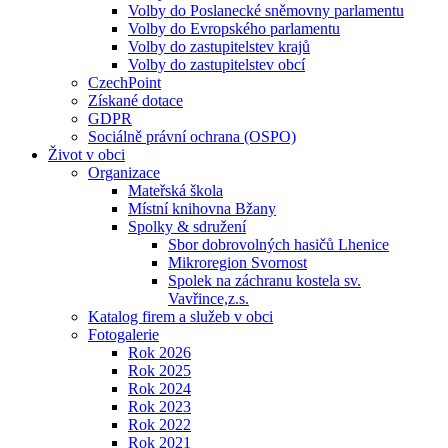
Volby do Poslanecké sněmovny parlamentu
Volby do Evropského parlamentu
Volby do zastupitelstev krajů
Volby do zastupitelstev obcí
CzechPoint
Získané dotace
GDPR
Sociálně právní ochrana (OSPO)
Život v obci
Organizace
Mateřská škola
Místní knihovna Bžany
Spolky & sdružení
Sbor dobrovolných hasičů Lhenice
Mikroregion Svornost
Spolek na záchranu kostela sv.
Vavřince,z.s.
Katalog firem a služeb v obci
Fotogalerie
Rok 2026
Rok 2025
Rok 2024
Rok 2023
Rok 2022
Rok 2021