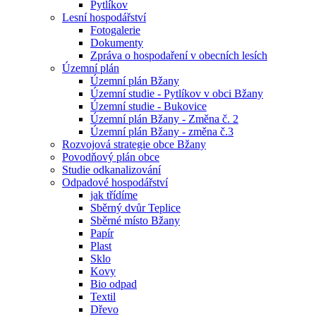
Pytlíkov
Lesní hospodářství
Fotogalerie
Dokumenty
Zpráva o hospodaření v obecních lesích
Územní plán
Územní plán Bžany
Územní studie - Pytlíkov v obci Bžany
Územní studie - Bukovice
Územní plán Bžany - Změna č. 2
Územní plán Bžany - změna č.3
Rozvojová strategie obce Bžany
Povodňový plán obce
Studie odkanalizování
Odpadové hospodářství
jak třídíme
Sběrný dvůr Teplice
Sběrné místo Bžany
Papír
Plast
Sklo
Kovy
Bio odpad
Textil
Dřevo