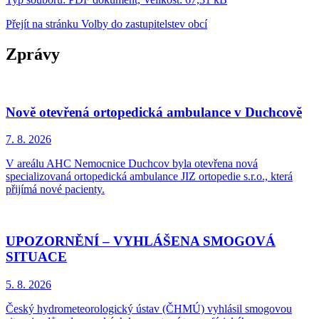
Přejít na stránku Volby do zastupitelstev obcí
Zprávy
Nově otevřená ortopedická ambulance v Duchcově
7. 8.
2026
V areálu AHC Nemocnice Duchcov byla otevřena nová
specializovaná ortopedická ambulance JIZ ortopedie s.r.o., která
přijímá nové pacienty.
UPOZORNĚNÍ – VYHLÁŠENA SMOGOVÁ
SITUACE
5. 8.
2026
Český hydrometeorologický ústav (ČHMÚ) vyhlásil smogovou