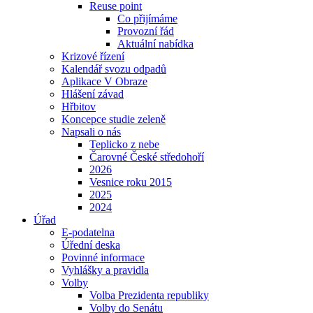
Reuse point
Co přijímáme
Provozní řád
Aktuální nabídka
Krizové řízení
Kalendář svozu odpadů
Aplikace V Obraze
Hlášení závad
Hřbitov
Koncepce studie zeleně
Napsali o nás
Teplicko z nebe
Čarovné České středohoří
2026
Vesnice roku 2015
2025
2024
Úřad
E-podatelna
Úřední deska
Povinné informace
Vyhlášky a pravidla
Volby
Volba Prezidenta republiky
Volby do Senátu