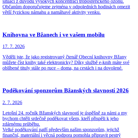
situaci z důvodu vysokých koncentrací troposférického ozonu.
Občanům doporučujeme zejména v odpoledních hodinách omezit
větší fyzickou námahu a namáhavé aktivity venku.
Knihovna ve Bžanech i ve vašem mobilu
17. 7.
2026
Věděli jste, že jako registrovaný čtenář Obecní knihovny Bžany
můžete číst knihy také elektronicky? Díky službě e-knih máte své
oblíbené tituly stále po ruce – doma, na cestách i na dovolené.
Poděkování sponzorům Bžanských slavností 2026
2. 7.
2026
Letošní 24. ročník Bžanských slavností je úspěšně za námi a my
bychom chtěli srdečně poděkovat všem, kteří přispěli k jeho
zdárnému průběhu.
Velké poděkování patří především našim sponzorům, jejichž
finanční, materiální i věcná podpora pomohla připravit pestrý