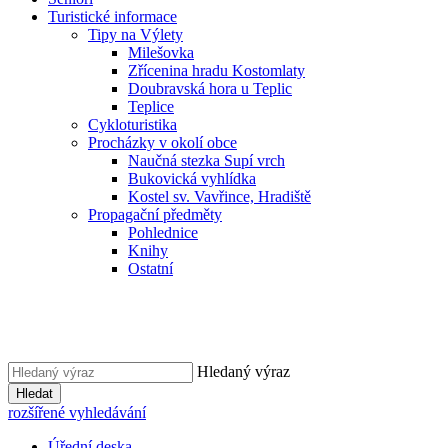
Turistické informace
Tipy na Výlety
Milešovka
Zřícenina hradu Kostomlaty
Doubravská hora u Teplic
Teplice
Cykloturistika
Procházky v okolí obce
Naučná stezka Supí vrch
Bukovická vyhlídka
Kostel sv. Vavřince, Hradiště
Propagační předměty
Pohlednice
Knihy
Ostatní
Hledaný výraz
Hledat
rozšířené vyhledávání
Úřední deska