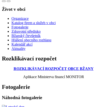
Život v obci
Organizace
Katalog firem a služeb v obci
Fotogalerie
Zdravotní středisko
Bžanský čtrvtletník
Hlášení obecního rozhlasu
Kalendář akcí
Aktuality
Rozklikávací rozpočet
ROZKLIKÁVACÍ ROZPOČET OBCE BŽANY
Aplikace Ministerva financí MONITOR
Fotogalerie
Náhodná fotogalerie