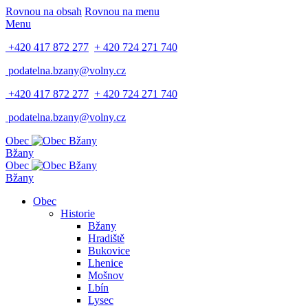
Rovnou na obsah
Rovnou na menu
Menu
+420 417 872 277
+ 420 724 271 740
podatelna.bzany@volny.cz
+420 417 872 277
+ 420 724 271 740
podatelna.bzany@volny.cz
Obec
Bžany
Obec
Bžany
Obec
Historie
Bžany
Hradiště
Bukovice
Lhenice
Mošnov
Lbín
Lysec