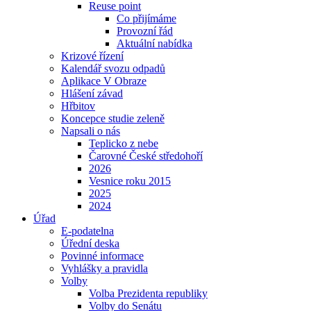
Reuse point
Co přijímáme
Provozní řád
Aktuální nabídka
Krizové řízení
Kalendář svozu odpadů
Aplikace V Obraze
Hlášení závad
Hřbitov
Koncepce studie zeleně
Napsali o nás
Teplicko z nebe
Čarovné České středohoří
2026
Vesnice roku 2015
2025
2024
Úřad
E-podatelna
Úřední deska
Povinné informace
Vyhlášky a pravidla
Volby
Volba Prezidenta republiky
Volby do Senátu