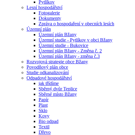
Pytlíkov
Lesní hospodářství
Fotogalerie
Dokumenty
Zpráva o hospodaření v obecních lesích
Územní plán
Územní plán Bžany
Územní studie - Pytlíkov v obci Bžany
Územní studie - Bukovice
Územní plán Bžany - Změna č. 2
Územní plán Bžany - změna č.3
Rozvojová strategie obce Bžany
Povodňový plán obce
Studie odkanalizování
Odpadové hospodářství
jak třídíme
Sběrný dvůr Teplice
Sběrné místo Bžany
Papír
Plast
Sklo
Kovy
Bio odpad
Textil
Dřevo