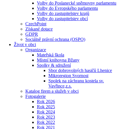
Volby do Poslanecké sněmovny parlamentu
Volby do Evropského parlamentu
Volby do zastupitelstev krajů
Volby do zastupitelstev obcí
CzechPoint
Získané dotace
GDPR
Sociálně právní ochrana (OSPO)
Život v obci
Organizace
Mateřská škola
Místní knihovna Bžany
Spolky & sdružení
Sbor dobrovolných hasičů Lhenice
Mikroregion Svornost
Spolek na záchranu kostela sv.
Vavřince,z.s.
Katalog firem a služeb v obci
Fotogalerie
Rok 2026
Rok 2025
Rok 2024
Rok 2023
Rok 2022
Rok 2021