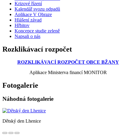
Krizové řízení
Kalendář svozu odpadů
Aplikace V Obraze
Hlášení závad
Hřbitov
Koncepce studie zeleně
Napsali o nás
Rozklikávací rozpočet
ROZKLIKÁVACÍ ROZPOČET OBCE BŽANY
Aplikace Ministerva financí MONITOR
Fotogalerie
Náhodná fotogalerie
Dětský den Lhenice