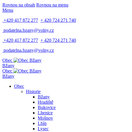
Rovnou na obsah
Rovnou na menu
Menu
+420 417 872 277
+ 420 724 271 740
podatelna.bzany@volny.cz
+420 417 872 277
+ 420 724 271 740
podatelna.bzany@volny.cz
Obec
Bžany
Obec
Bžany
Obec
Historie
Bžany
Hradiště
Bukovice
Lhenice
Mošnov
Lbín
Lysec