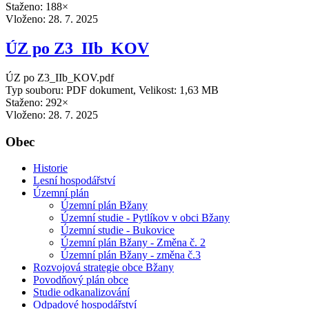
Staženo: 188×
Vloženo:
28. 7. 2025
ÚZ po Z3_IIb_KOV
ÚZ po Z3_IIb_KOV.pdf
Typ souboru: PDF dokument, Velikost: 1,63 MB
Staženo: 292×
Vloženo:
28. 7. 2025
Obec
Historie
Lesní hospodářství
Územní plán
Územní plán Bžany
Územní studie - Pytlíkov v obci Bžany
Územní studie - Bukovice
Územní plán Bžany - Změna č. 2
Územní plán Bžany - změna č.3
Rozvojová strategie obce Bžany
Povodňový plán obce
Studie odkanalizování
Odpadové hospodářství