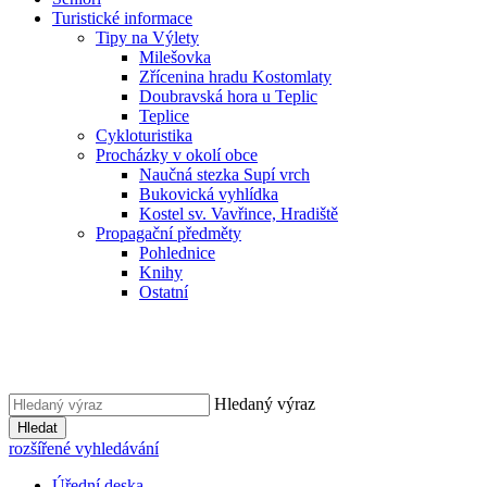
Turistické informace
Tipy na Výlety
Milešovka
Zřícenina hradu Kostomlaty
Doubravská hora u Teplic
Teplice
Cykloturistika
Procházky v okolí obce
Naučná stezka Supí vrch
Bukovická vyhlídka
Kostel sv. Vavřince, Hradiště
Propagační předměty
Pohlednice
Knihy
Ostatní
Hledaný výraz
Hledat
rozšířené vyhledávání
Úřední deska