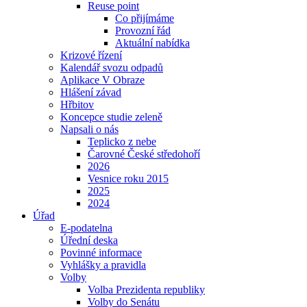
Reuse point
Co přijímáme
Provozní řád
Aktuální nabídka
Krizové řízení
Kalendář svozu odpadů
Aplikace V Obraze
Hlášení závad
Hřbitov
Koncepce studie zeleně
Napsali o nás
Teplicko z nebe
Čarovné České středohoří
2026
Vesnice roku 2015
2025
2024
Úřad
E-podatelna
Úřední deska
Povinné informace
Vyhlášky a pravidla
Volby
Volba Prezidenta republiky
Volby do Senátu