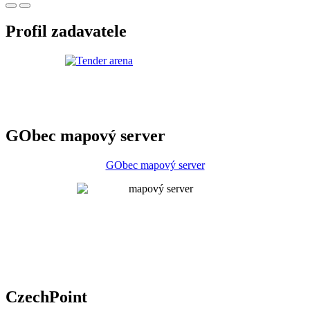
Profil zadavatele
GObec mapový server
GObec mapový server
CzechPoint