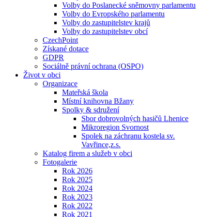
Volby do Poslanecké sněmovny parlamentu
Volby do Evropského parlamentu
Volby do zastupitelstev krajů
Volby do zastupitelstev obcí
CzechPoint
Získané dotace
GDPR
Sociálně právní ochrana (OSPO)
Život v obci
Organizace
Mateřská škola
Místní knihovna Bžany
Spolky & sdružení
Sbor dobrovolných hasičů Lhenice
Mikroregion Svornost
Spolek na záchranu kostela sv.
Vavřince,z.s.
Katalog firem a služeb v obci
Fotogalerie
Rok 2026
Rok 2025
Rok 2024
Rok 2023
Rok 2022
Rok 2021