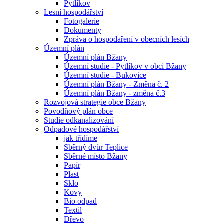
Pytlíkov
Lesní hospodářství
Fotogalerie
Dokumenty
Zpráva o hospodaření v obecních lesích
Územní plán
Územní plán Bžany
Územní studie - Pytlíkov v obci Bžany
Územní studie - Bukovice
Územní plán Bžany - Změna č. 2
Územní plán Bžany - změna č.3
Rozvojová strategie obce Bžany
Povodňový plán obce
Studie odkanalizování
Odpadové hospodářství
jak třídíme
Sběrný dvůr Teplice
Sběrné místo Bžany
Papír
Plast
Sklo
Kovy
Bio odpad
Textil
Dřevo