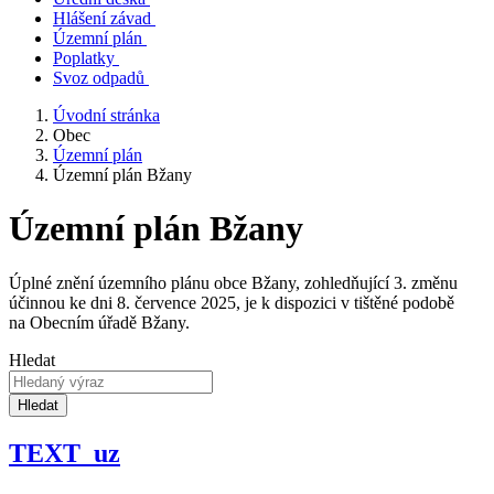
Hlášení závad
Územní plán
Poplatky
Svoz odpadů
Úvodní stránka
Obec
Územní plán
Územní plán Bžany
Územní plán Bžany
Úplné znění územního plánu obce Bžany, zohledňující 3. změnu
účinnou ke dni 8. července 2025, je k dispozici v tištěné podobě
na Obecním úřadě Bžany.
Hledat
Hledat
TEXT_uz