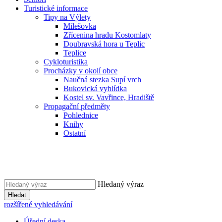
Turistické informace
Tipy na Výlety
Milešovka
Zřícenina hradu Kostomlaty
Doubravská hora u Teplic
Teplice
Cykloturistika
Procházky v okolí obce
Naučná stezka Supí vrch
Bukovická vyhlídka
Kostel sv. Vavřince, Hradiště
Propagační předměty
Pohlednice
Knihy
Ostatní
Hledaný výraz
Hledat
rozšířené vyhledávání
Úřední deska