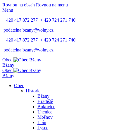
Rovnou na obsah
Rovnou na menu
Menu
+420 417 872 277
+ 420 724 271 740
podatelna.bzany@volny.cz
+420 417 872 277
+ 420 724 271 740
podatelna.bzany@volny.cz
Obec
Bžany
Obec
Bžany
Obec
Historie
Bžany
Hradiště
Bukovice
Lhenice
Mošnov
Lbín
Lysec