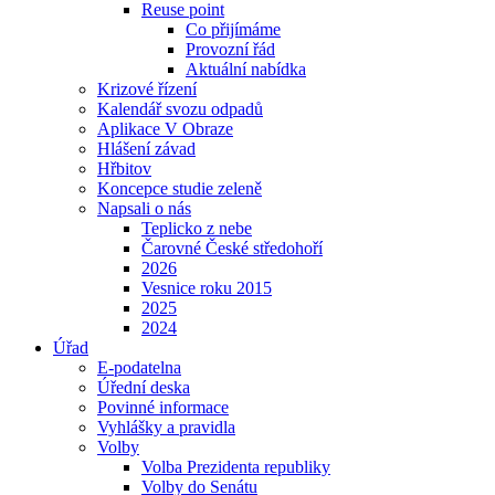
Reuse point
Co přijímáme
Provozní řád
Aktuální nabídka
Krizové řízení
Kalendář svozu odpadů
Aplikace V Obraze
Hlášení závad
Hřbitov
Koncepce studie zeleně
Napsali o nás
Teplicko z nebe
Čarovné České středohoří
2026
Vesnice roku 2015
2025
2024
Úřad
E-podatelna
Úřední deska
Povinné informace
Vyhlášky a pravidla
Volby
Volba Prezidenta republiky
Volby do Senátu