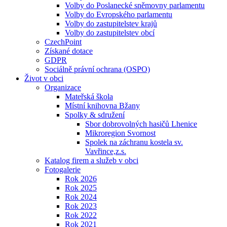
Volby do Poslanecké sněmovny parlamentu
Volby do Evropského parlamentu
Volby do zastupitelstev krajů
Volby do zastupitelstev obcí
CzechPoint
Získané dotace
GDPR
Sociálně právní ochrana (OSPO)
Život v obci
Organizace
Mateřská škola
Místní knihovna Bžany
Spolky & sdružení
Sbor dobrovolných hasičů Lhenice
Mikroregion Svornost
Spolek na záchranu kostela sv.
Vavřince,z.s.
Katalog firem a služeb v obci
Fotogalerie
Rok 2026
Rok 2025
Rok 2024
Rok 2023
Rok 2022
Rok 2021