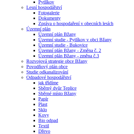
Pytlíkov
Lesní hospodářství
Fotogalerie
Dokumenty
Zpráva o hospodaření v obecních lesích
Územní plán
Územní plán Bžany
Územní studie - Pytlíkov v obci Bžany
Územní studie - Bukovice
Územní plán Bžany - Změna č. 2
Územní plán Bžany - změna č.3
Rozvojová strategie obce Bžany
Povodňový plán obce
Studie odkanalizování
Odpadové hospodářství
jak třídíme
Sběrný dvůr Teplice
Sběrné místo Bžany
Papír
Plast
Sklo
Kovy
Bio odpad
Textil
Dřevo