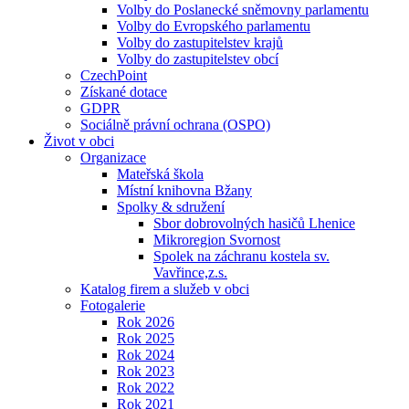
Volby do Poslanecké sněmovny parlamentu
Volby do Evropského parlamentu
Volby do zastupitelstev krajů
Volby do zastupitelstev obcí
CzechPoint
Získané dotace
GDPR
Sociálně právní ochrana (OSPO)
Život v obci
Organizace
Mateřská škola
Místní knihovna Bžany
Spolky & sdružení
Sbor dobrovolných hasičů Lhenice
Mikroregion Svornost
Spolek na záchranu kostela sv.
Vavřince,z.s.
Katalog firem a služeb v obci
Fotogalerie
Rok 2026
Rok 2025
Rok 2024
Rok 2023
Rok 2022
Rok 2021