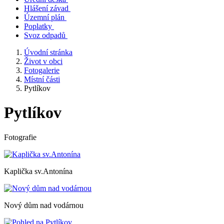
Hlášení závad
Územní plán
Poplatky
Svoz odpadů
Úvodní stránka
Život v obci
Fotogalerie
Místní části
Pytlíkov
Pytlíkov
Fotografie
Kaplička sv.Antonína
Nový dům nad vodárnou