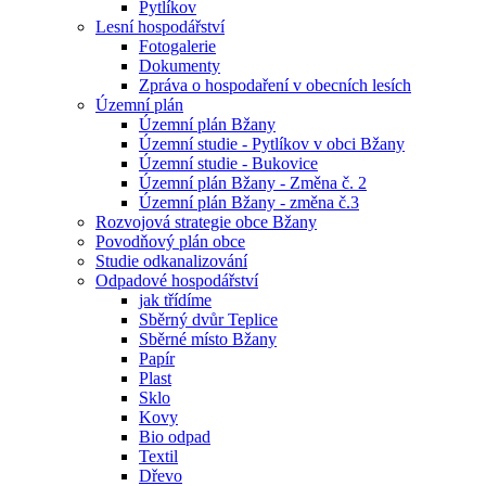
Pytlíkov
Lesní hospodářství
Fotogalerie
Dokumenty
Zpráva o hospodaření v obecních lesích
Územní plán
Územní plán Bžany
Územní studie - Pytlíkov v obci Bžany
Územní studie - Bukovice
Územní plán Bžany - Změna č. 2
Územní plán Bžany - změna č.3
Rozvojová strategie obce Bžany
Povodňový plán obce
Studie odkanalizování
Odpadové hospodářství
jak třídíme
Sběrný dvůr Teplice
Sběrné místo Bžany
Papír
Plast
Sklo
Kovy
Bio odpad
Textil
Dřevo