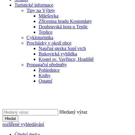
Turistické informace
Tipy na Výlety
Milešovka
Zřícenina hradu Kostomlaty
Doubravská hora u Teplic
Teplice
Cykloturistika
Procházky v okolí obce
Naučná stezka Supí vrch
Bukovická vyhlídka
Kostel sv. Vavřince, Hradiště
Propagační předměty
Pohlednice
Knihy
Ostatní
Hledaný výraz
Hledat
rozšířené vyhledávání
Úřední deska