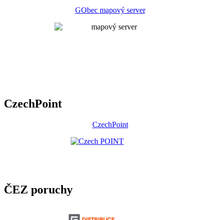
GObec mapový server
CzechPoint
CzechPoint
ČEZ poruchy