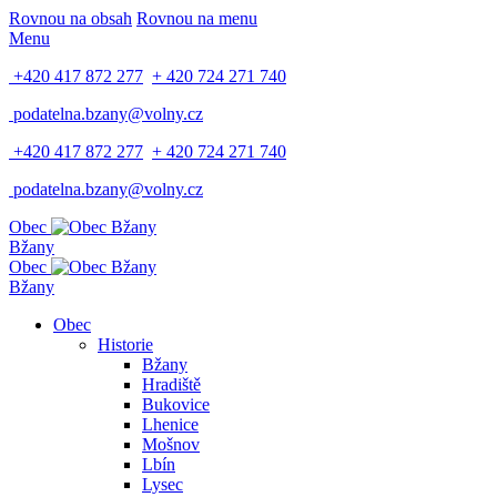
Rovnou na obsah
Rovnou na menu
Menu
+420 417 872 277
+ 420 724 271 740
podatelna.bzany@volny.cz
+420 417 872 277
+ 420 724 271 740
podatelna.bzany@volny.cz
Obec
Bžany
Obec
Bžany
Obec
Historie
Bžany
Hradiště
Bukovice
Lhenice
Mošnov
Lbín
Lysec