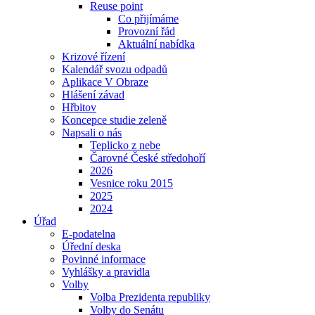
Reuse point
Co přijímáme
Provozní řád
Aktuální nabídka
Krizové řízení
Kalendář svozu odpadů
Aplikace V Obraze
Hlášení závad
Hřbitov
Koncepce studie zeleně
Napsali o nás
Teplicko z nebe
Čarovné České středohoří
2026
Vesnice roku 2015
2025
2024
Úřad
E-podatelna
Úřední deska
Povinné informace
Vyhlášky a pravidla
Volby
Volba Prezidenta republiky
Volby do Senátu