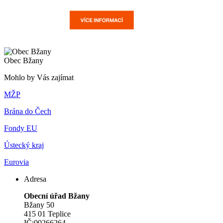
Obec Bžany
Mohlo by Vás zajímat
MŽP
Brána do Čech
Fondy EU
Ústecký kraj
Eurovia
Adresa
Obecní úřad Bžany
Bžany 50
415 01 Teplice
IČ:00266264