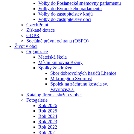
Volby do Poslanecké sněmovny parlamentu
Volby do Evropského parlamentu
Volby do zastupitelstev krajů
Volby do zastupitelstev obcí
CzechPoint
Získané dotace
GDPR
Sociálně právní ochrana (OSPO)
Život v obci
Organizace
Mateřská škola
Místní knihovna Bžany
Spolky & sdružení
Sbor dobrovolných hasičů Lhenice
Mikroregion Svornost
Spolek na záchranu kostela sv.
Vavřince,z.s.
Katalog firem a služeb v obci
Fotogalerie
Rok 2026
Rok 2025
Rok 2024
Rok 2023
Rok 2022
Rok 2021