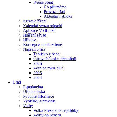
Reuse point
Co přijímáme
Provozní řád
Aktuální nabídka
Krizové řízení
Kalendář svozu odpadů
Aplikace V Obraze
Hlášení závad
Hřbitov
Koncepce studie zeleně
Napsali o nás
Teplicko z nebe
Čarovné České středohoří
2026
Vesnice roku 2015
2025
2024
Úřad
E-podatelna
Úřední deska
Povinné informace
Vyhlášky a pravidla
Volby
Volba Prezidenta republiky
Volby do Senátu