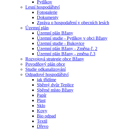
Pytlíkov
Lesní hospodářství
Fotogalerie
Dokumenty
Zpráva o hospodaření v obecních lesích
Územní plán
Územní plán Bžany
Územní studie - Pytlíkov v obci Bžany
Územní studie - Bukovice
Územní plán Bžany - Změna č. 2
Územní plán Bžany - změna č.3
Rozvojová strategie obce Bžany
Povodňový plán obce
Studie odkanalizování
Odpadové hospodářství
jak třídíme
Sběrný dvůr Teplice
Sběrné místo Bžany
Papír
Plast
Sklo
Kovy
Bio odpad
Textil
Dřevo