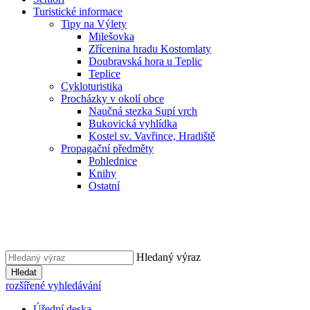
Turistické informace
Tipy na Výlety
Milešovka
Zřícenina hradu Kostomlaty
Doubravská hora u Teplic
Teplice
Cykloturistika
Procházky v okolí obce
Naučná stezka Supí vrch
Bukovická vyhlídka
Kostel sv. Vavřince, Hradiště
Propagační předměty
Pohlednice
Knihy
Ostatní
Hledaný výraz
Hledat
rozšířené vyhledávání
Úřední deska