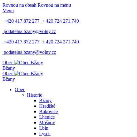
Rovnou na obsah
Rovnou na menu
Menu
+420 417 872 277
+ 420 724 271 740
podatelna.bzany@volny.cz
+420 417 872 277
+ 420 724 271 740
podatelna.bzany@volny.cz
Obec
Bžany
Obec
Bžany
Obec
Historie
Bžany
Hradiště
Bukovice
Lhenice
Mošnov
Lbín
Lysec