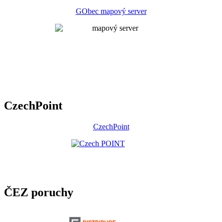
GObec mapový server
CzechPoint
CzechPoint
ČEZ poruchy