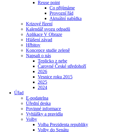
Reuse point
Co přijímáme
Provozní řád
Aktuální nabídka
Krizové řízení
Kalendář svozu odpadů
Aplikace V Obraze
Hlášení závad
Hřbitov
Koncepce studie zeleně
Napsali o nás
Teplicko z nebe
Čarovné České středohoří
2026
Vesnice roku 2015
2025
2024
Úřad
E-podatelna
Úřední deska
Povinné informace
Vyhlášky a pravidla
Volby
Volba Prezidenta republiky
Volby do Senátu