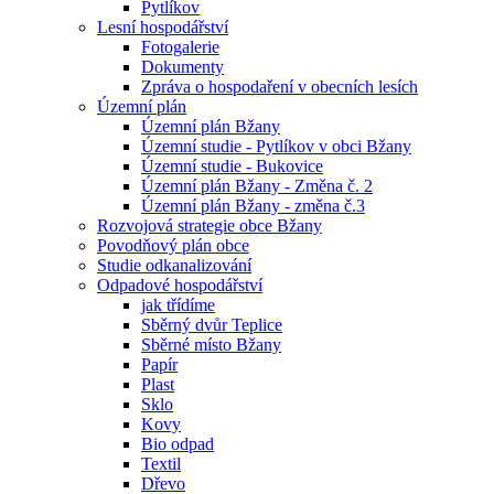
Pytlíkov
Lesní hospodářství
Fotogalerie
Dokumenty
Zpráva o hospodaření v obecních lesích
Územní plán
Územní plán Bžany
Územní studie - Pytlíkov v obci Bžany
Územní studie - Bukovice
Územní plán Bžany - Změna č. 2
Územní plán Bžany - změna č.3
Rozvojová strategie obce Bžany
Povodňový plán obce
Studie odkanalizování
Odpadové hospodářství
jak třídíme
Sběrný dvůr Teplice
Sběrné místo Bžany
Papír
Plast
Sklo
Kovy
Bio odpad
Textil
Dřevo