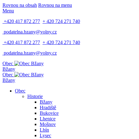
Rovnou na obsah
Rovnou na menu
Menu
+420 417 872 277
+ 420 724 271 740
podatelna.bzany@volny.cz
+420 417 872 277
+ 420 724 271 740
podatelna.bzany@volny.cz
Obec
Bžany
Obec
Bžany
Obec
Historie
Bžany
Hradiště
Bukovice
Lhenice
Mošnov
Lbín
Lysec