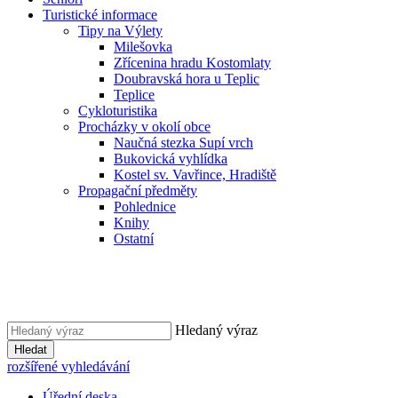
Turistické informace
Tipy na Výlety
Milešovka
Zřícenina hradu Kostomlaty
Doubravská hora u Teplic
Teplice
Cykloturistika
Procházky v okolí obce
Naučná stezka Supí vrch
Bukovická vyhlídka
Kostel sv. Vavřince, Hradiště
Propagační předměty
Pohlednice
Knihy
Ostatní
Hledaný výraz
Hledat
rozšířené vyhledávání
Úřední deska