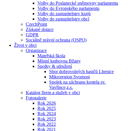
Volby do Poslanecké sněmovny parlamentu
Volby do Evropského parlamentu
Volby do zastupitelstev krajů
Volby do zastupitelstev obcí
CzechPoint
Získané dotace
GDPR
Sociálně právní ochrana (OSPO)
Život v obci
Organizace
Mateřská škola
Místní knihovna Bžany
Spolky & sdružení
Sbor dobrovolných hasičů Lhenice
Mikroregion Svornost
Spolek na záchranu kostela sv.
Vavřince,z.s.
Katalog firem a služeb v obci
Fotogalerie
Rok 2026
Rok 2025
Rok 2024
Rok 2023
Rok 2022
Rok 2021