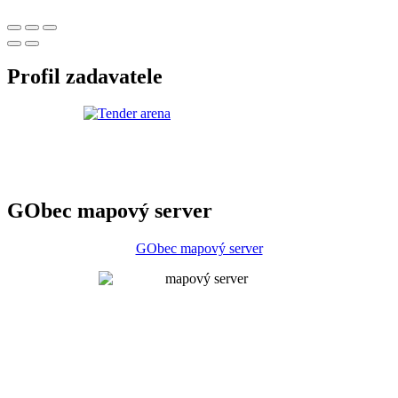
Profil zadavatele
GObec mapový server
GObec mapový server