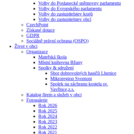
Volby do Poslanecké sněmovny parlamentu
Volby do Evropského parlamentu
Volby do zastupitelstev krajů
Volby do zastupitelstev obcí
CzechPoint
Získané dotace
GDPR
Sociálně právní ochrana (OSPO)
Život v obci
Organizace
Mateřská škola
Místní knihovna Bžany
Spolky & sdružení
Sbor dobrovolných hasičů Lhenice
Mikroregion Svornost
Spolek na záchranu kostela sv.
Vavřince,z.s.
Katalog firem a služeb v obci
Fotogalerie
Rok 2026
Rok 2025
Rok 2024
Rok 2023
Rok 2022
Rok 2021