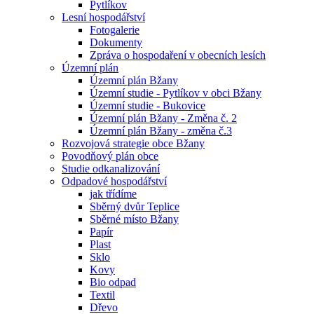
Pytlíkov
Lesní hospodářství
Fotogalerie
Dokumenty
Zpráva o hospodaření v obecních lesích
Územní plán
Územní plán Bžany
Územní studie - Pytlíkov v obci Bžany
Územní studie - Bukovice
Územní plán Bžany - Změna č. 2
Územní plán Bžany - změna č.3
Rozvojová strategie obce Bžany
Povodňový plán obce
Studie odkanalizování
Odpadové hospodářství
jak třídíme
Sběrný dvůr Teplice
Sběrné místo Bžany
Papír
Plast
Sklo
Kovy
Bio odpad
Textil
Dřevo