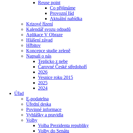
Reuse point
Co přijímáme
Provozní řád
Aktuální nabídka
Krizové řízení
Kalendář svozu odpadů
Aplikace V Obraze
Hlášení závad
Hřbitov
Koncepce studie zeleně
Napsali o nás
Teplicko z nebe
Čarovné České středohoří
2026
Vesnice roku 2015
2025
2024
Úřad
E-podatelna
Úřední deska
Povinné informace
Vyhlášky a pravidla
Volby
Volba Prezidenta republiky
Volby do Senátu