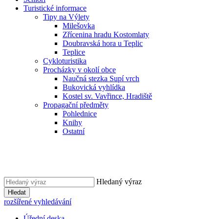
Turistické informace
Tipy na Výlety
Milešovka
Zřícenina hradu Kostomlaty
Doubravská hora u Teplic
Teplice
Cykloturistika
Procházky v okolí obce
Naučná stezka Supí vrch
Bukovická vyhlídka
Kostel sv. Vavřince, Hradiště
Propagační předměty
Pohlednice
Knihy
Ostatní
Hledaný výraz
Hledat
rozšířené vyhledávání
Úřední deska