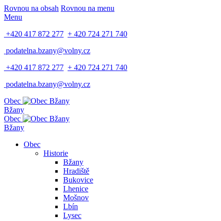
Rovnou na obsah
Rovnou na menu
Menu
+420 417 872 277
+ 420 724 271 740
podatelna.bzany@volny.cz
+420 417 872 277
+ 420 724 271 740
podatelna.bzany@volny.cz
Obec
Bžany
Obec
Bžany
Obec
Historie
Bžany
Hradiště
Bukovice
Lhenice
Mošnov
Lbín
Lysec