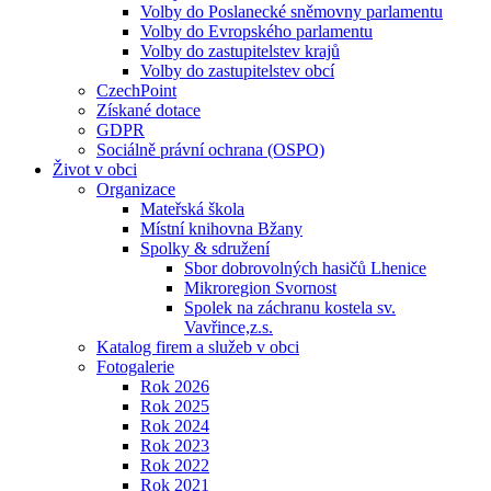
Volby do Poslanecké sněmovny parlamentu
Volby do Evropského parlamentu
Volby do zastupitelstev krajů
Volby do zastupitelstev obcí
CzechPoint
Získané dotace
GDPR
Sociálně právní ochrana (OSPO)
Život v obci
Organizace
Mateřská škola
Místní knihovna Bžany
Spolky & sdružení
Sbor dobrovolných hasičů Lhenice
Mikroregion Svornost
Spolek na záchranu kostela sv.
Vavřince,z.s.
Katalog firem a služeb v obci
Fotogalerie
Rok 2026
Rok 2025
Rok 2024
Rok 2023
Rok 2022
Rok 2021