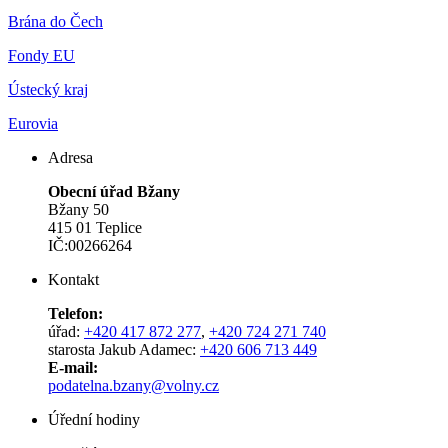
Brána do Čech
Fondy EU
Ústecký kraj
Eurovia
Adresa
Obecní úřad Bžany
Bžany 50
415 01 Teplice
IČ:00266264
Kontakt
Telefon:
úřad:
+420 417 872 277
,
+420 724 271 740
starosta Jakub Adamec:
+420 606 713 449
E-mail:
podatelna.bzany@volny.cz
Úřední hodiny