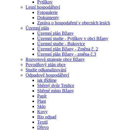
Pytlíkov
Lesní hospodářství
Fotogalerie
Dokumenty
Zpráva o hospodaření v obecních lesích
Územní plán
Územní plán Bžany
Územní studie - Pytlíkov v obci Bžany
Územní studie - Bukovice
Územní plán Bžany - Změna č. 2
Územní plán Bžany - změna č.3
Rozvojová strategie obce Bžany
Povodňový plán obce
Studie odkanalizování
Odpadové hospodářství
jak třídíme
Sběrný dvůr Teplice
Sběrné místo Bžany
Papír
Plast
Sklo
Kovy
Bio odpad
Textil
Dřevo