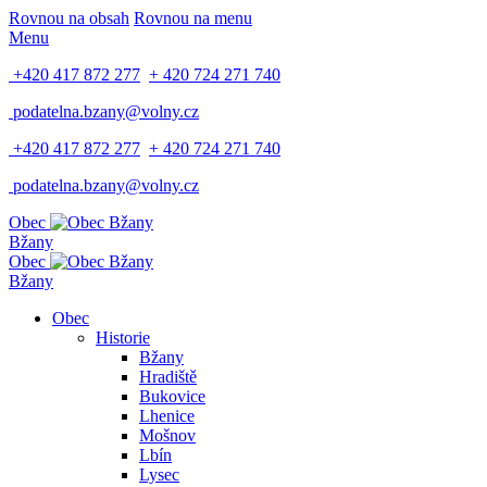
Rovnou na obsah
Rovnou na menu
Menu
+420 417 872 277
+ 420 724 271 740
podatelna.bzany@volny.cz
+420 417 872 277
+ 420 724 271 740
podatelna.bzany@volny.cz
Obec
Bžany
Obec
Bžany
Obec
Historie
Bžany
Hradiště
Bukovice
Lhenice
Mošnov
Lbín
Lysec