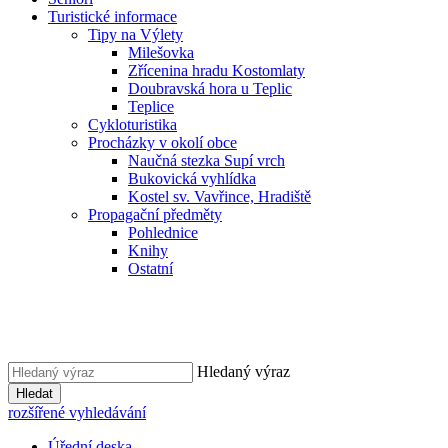
Turistické informace
Tipy na Výlety
Milešovka
Zřícenina hradu Kostomlaty
Doubravská hora u Teplic
Teplice
Cykloturistika
Procházky v okolí obce
Naučná stezka Supí vrch
Bukovická vyhlídka
Kostel sv. Vavřince, Hradiště
Propagační předměty
Pohlednice
Knihy
Ostatní
Hledaný výraz
Hledat
rozšířené vyhledávání
Úřední deska