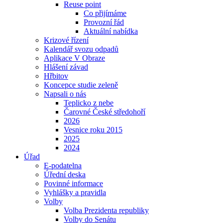
Reuse point
Co přijímáme
Provozní řád
Aktuální nabídka
Krizové řízení
Kalendář svozu odpadů
Aplikace V Obraze
Hlášení závad
Hřbitov
Koncepce studie zeleně
Napsali o nás
Teplicko z nebe
Čarovné České středohoří
2026
Vesnice roku 2015
2025
2024
Úřad
E-podatelna
Úřední deska
Povinné informace
Vyhlášky a pravidla
Volby
Volba Prezidenta republiky
Volby do Senátu