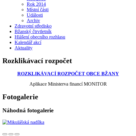
Rok 2014
Místní části
Události
Archiv
Zdravotní středisko
Bžanský čtrvtletník
Hlášení obecního rozhlasu
Kalendář akcí
Aktuality
Rozklikávací rozpočet
ROZKLIKÁVACÍ ROZPOČET OBCE BŽANY
Aplikace Ministerva financí MONITOR
Fotogalerie
Náhodná fotogalerie