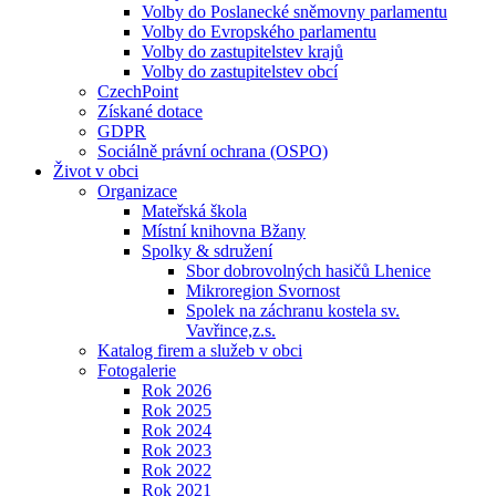
Volby do Poslanecké sněmovny parlamentu
Volby do Evropského parlamentu
Volby do zastupitelstev krajů
Volby do zastupitelstev obcí
CzechPoint
Získané dotace
GDPR
Sociálně právní ochrana (OSPO)
Život v obci
Organizace
Mateřská škola
Místní knihovna Bžany
Spolky & sdružení
Sbor dobrovolných hasičů Lhenice
Mikroregion Svornost
Spolek na záchranu kostela sv.
Vavřince,z.s.
Katalog firem a služeb v obci
Fotogalerie
Rok 2026
Rok 2025
Rok 2024
Rok 2023
Rok 2022
Rok 2021