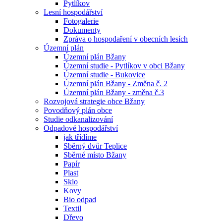
Pytlíkov
Lesní hospodářství
Fotogalerie
Dokumenty
Zpráva o hospodaření v obecních lesích
Územní plán
Územní plán Bžany
Územní studie - Pytlíkov v obci Bžany
Územní studie - Bukovice
Územní plán Bžany - Změna č. 2
Územní plán Bžany - změna č.3
Rozvojová strategie obce Bžany
Povodňový plán obce
Studie odkanalizování
Odpadové hospodářství
jak třídíme
Sběrný dvůr Teplice
Sběrné místo Bžany
Papír
Plast
Sklo
Kovy
Bio odpad
Textil
Dřevo