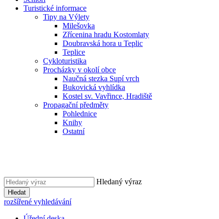
Turistické informace
Tipy na Výlety
Milešovka
Zřícenina hradu Kostomlaty
Doubravská hora u Teplic
Teplice
Cykloturistika
Procházky v okolí obce
Naučná stezka Supí vrch
Bukovická vyhlídka
Kostel sv. Vavřince, Hradiště
Propagační předměty
Pohlednice
Knihy
Ostatní
Hledaný výraz
Hledat
rozšířené vyhledávání
Úřední deska