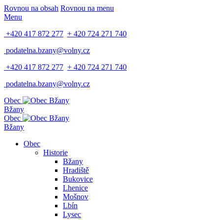
Rovnou na obsah
Rovnou na menu
Menu
+420 417 872 277
+ 420 724 271 740
podatelna.bzany@volny.cz
+420 417 872 277
+ 420 724 271 740
podatelna.bzany@volny.cz
Obec
Bžany
Obec
Bžany
Obec
Historie
Bžany
Hradiště
Bukovice
Lhenice
Mošnov
Lbín
Lysec