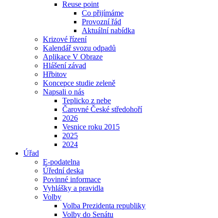
Reuse point
Co přijímáme
Provozní řád
Aktuální nabídka
Krizové řízení
Kalendář svozu odpadů
Aplikace V Obraze
Hlášení závad
Hřbitov
Koncepce studie zeleně
Napsali o nás
Teplicko z nebe
Čarovné České středohoří
2026
Vesnice roku 2015
2025
2024
Úřad
E-podatelna
Úřední deska
Povinné informace
Vyhlášky a pravidla
Volby
Volba Prezidenta republiky
Volby do Senátu