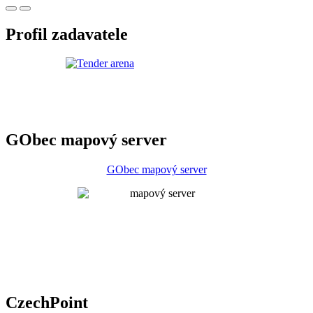
Profil zadavatele
GObec mapový server
GObec mapový server
CzechPoint